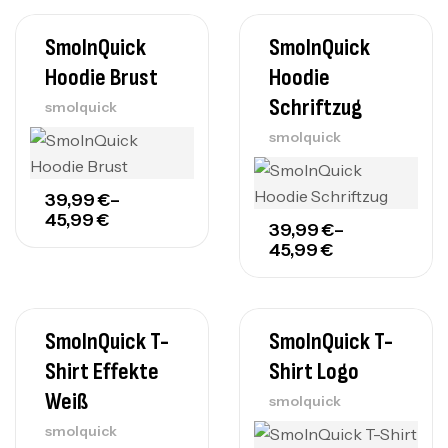
SmolnQuick
SmolnQuick
Hoodie Brust
Hoodie
Schriftzug
smolquick
smolquick
39,99
€
–
45,99
€
39,99
€
–
45,99
€
SmolnQuick T-
SmolnQuick T-
Shirt Effekte
Shirt Logo
Weiß
smolquick
smolquick