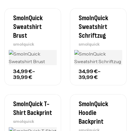
SmolnQuick
SmolnQuick
Sweatshirt
Sweatshirt
Brust
Schriftzug
smolquick
smolquick
34,99
€
–
34,99
€
–
39,99
€
39,99
€
SmolnQuick T-
SmolnQuick
Shirt Backprint
Hoodie
Backprint
smolquick
smolquick