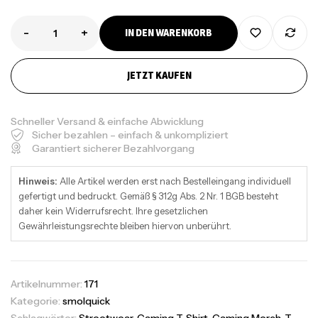
-
+
IN DEN WARENKORB
JETZT KAUFEN
Schneller Versand & einfache Abwicklung
Sicher bezahlen – einfach & unkompliziert
Garantiert sicherer Bezahlvorgang
Hinweis:
Alle Artikel werden erst nach Bestelleingang individuell
gefertigt und bedruckt. Gemäß § 312g Abs. 2 Nr. 1 BGB besteht
daher kein Widerrufsrecht. Ihre gesetzlichen
Gewährleistungsrechte bleiben hiervon unberührt.
Artikelnummer:
171
Kategorie:
smolquick
Schlagwörter:
Streetwear
,
Gaming T-Shirt
,
Gaming Merch
,
T-