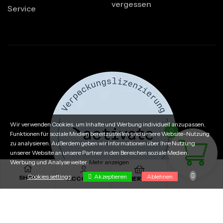
vergessen
Service
Wir verwenden Cookies, um Inhalte und Werbung individuell anzupassen,
0
Funktionen für soziale Medien bereitzustellen und unsere Website-Nutzung
zu analysieren. Außerdem geben wir Informationen über Ihre Nutzung
unserer Website an unsere Partner in den Bereichen soziale Medien,
Werbung und Analyse weiter.
Mehr anzeigen
Akzeptieren
Cookies settings
Ablehnen
SHOP
ACCOUNT
MERCH
Cookies settings