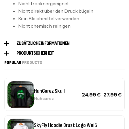
39,99
€
–
45,99
€
Nicht trocknergeeignet
SkyFly
Nicht direkt über den Druck bügeln
Kein Bleichmittel verwenden
SkyFly Hoodie Front Weiß
Nicht chemisch reinigen
39,99
€
–
45,99
€
SkyFly
ZUSÄTZLICHE INFORMATIONEN
PRODUKTSICHERHEIT
HuhCarez Cool
24,99
€
–
27,99
€
Huhcarez
POPULAR
PRODUCTS
HuhCarez Skull
24,99
€
–
27,99
€
Huhcarez
SkyFly Hoodie Brust Logo Weiß