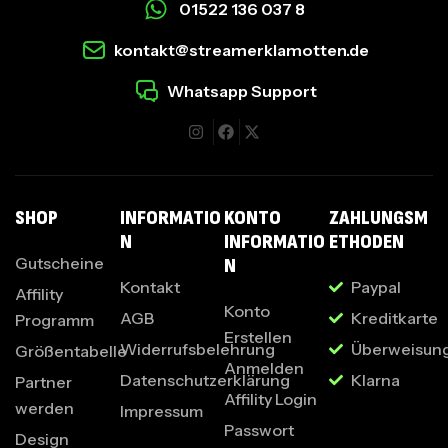
01522 136 037 8
kontakt@streamerklamotten.de
Whatsapp Support
I
SHOP
INFORMATIO
KONTO
ZAHLUNGSM
N
INFORMATIO
ETHODEN
Gutscheine
N
Kontakt
Paypal
Affility
Konto
AGB
Kreditkarte
Programm
Erstellen
Widerrufsbelehrung
Überweisun
Größentabelle
Anmelden
Datenschutzerklärung
Klarna
Partner
Affility Login
werden
Impressum
Passwort
Design