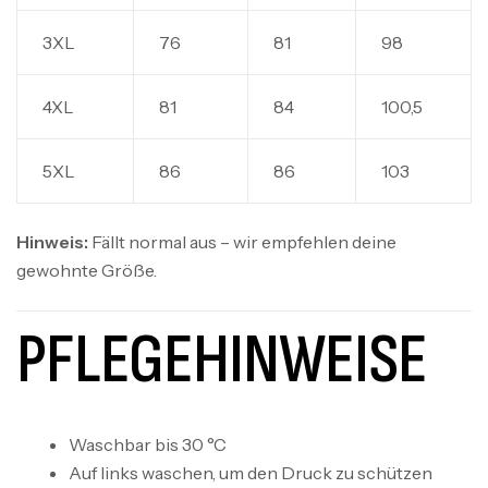
3XL
76
81
98
4XL
81
84
100,5
5XL
86
86
103
Hinweis:
Fällt normal aus – wir empfehlen deine
gewohnte Größe.
PFLEGEHINWEISE
SkyFly Hoodie Brust Logo
39,99
€
–
45,99
€
SkyFly
Waschbar bis 30 °C
Auf links waschen, um den Druck zu schützen
SkyFly Hoodie Front