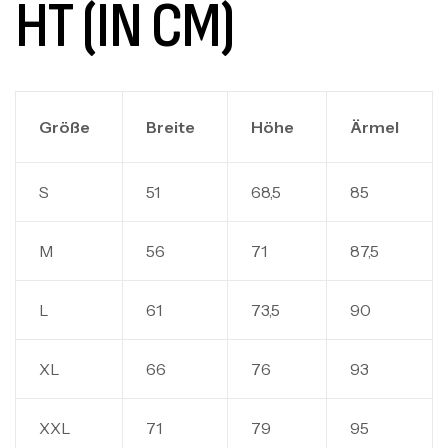
T (IN CM)
Größe
Breite
Höhe
Ärmel
S
51
68,5
85
M
56
71
87,5
L
61
73,5
90
XL
66
76
93
XXL
71
79
95