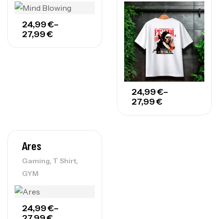
24,99
€
–
27,99
€
24,99
€
–
27,99
€
Ares
,
,
Gaming
T Shirt
GYM
24,99
€
–
27,99
€