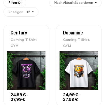
Filter
Nach Aktualität sortieren
Anzeigen
12
Century
Dopamine
,
,
,
,
Gaming
T Shirt
Gaming
T Shirt
GYM
GYM
24,99
€
–
24,99
€
–
27,99
€
27,99
€