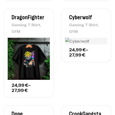
DragonFighter
Cyberwolf
,
,
,
,
Gaming
T Shirt
Gaming
T Shirt
GYM
GYM
24,99
€
–
27,99
€
24,99
€
–
27,99
€
Dope
CrookGangsta