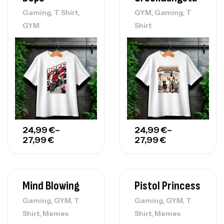
,
,
,
,
Gaming
T Shirt
GYM
Gaming
T
GYM
Shirt
24,99
€
–
24,99
€
–
27,99
€
27,99
€
Mind Blowing
Pistol Princess
,
,
,
,
Gaming
GYM
T
Gaming
GYM
T
,
,
Shirt
Memes
Shirt
Memes