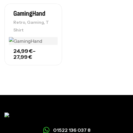
GamingHand
,
,
Retro
Gaming
T
Shirt
24,99
€
–
27,99
€
01522 136 037 8