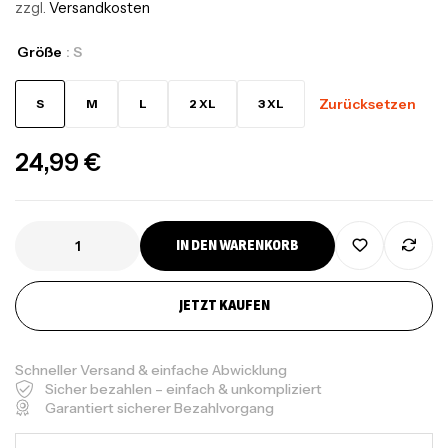
zzgl.
Versandkosten
Größe
: S
Zurücksetzen
S
M
L
2 XL
3 XL
24,99
€
IN DEN WARENKORB
JETZT KAUFEN
Schneller Versand & einfache Abwicklung
Sicher bezahlen – einfach & unkompliziert
Garantiert sicherer Bezahlvorgang