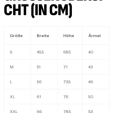
HT (IN CM)
Größe
Breite
Höhe
Ärmel
S
45,5
68,5
40
M
51
71
43
L
56
73,5
46
XL
61
76
50
XXL
66
78,5
53