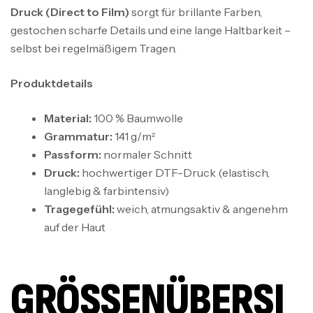
Druck (Direct to Film)
sorgt für brillante Farben,
gestochen scharfe Details und eine lange Haltbarkeit –
selbst bei regelmäßigem Tragen.
Produktdetails
Material:
100 % Baumwolle
Grammatur:
141 g/m²
Passform:
normaler Schnitt
Druck:
hochwertiger DTF-Druck (elastisch,
langlebig & farbintensiv)
Tragegefühl:
weich, atmungsaktiv & angenehm
auf der Haut
GRÖSSENÜBERSIC