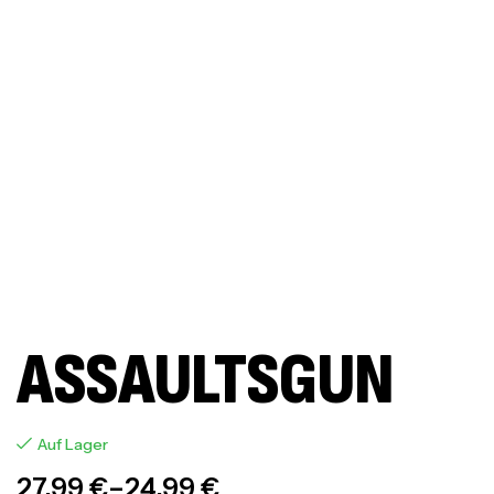
ASSAULTSGUN
Auf Lager
27,99
€
–
24,99
€