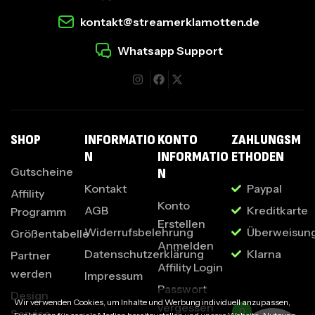
kontakt@streamerklamotten.de
Whatsapp Support
I
SHOP
INFORMATIO
KONTO
ZAHLUNGSM
N
INFORMATIO
ETHODEN
Gutscheine
N
Kontakt
Paypal
Affility
Konto
AGB
Kreditkarte
Programm
Erstellen
Widerrufsbelehrung
Überweisun
Größentabelle
Anmelden
Datenschutzerklärung
Klarna
Partner
Affility Login
werden
Impressum
Passwort
Design
Wir verwenden Cookies, um Inhalte und Werbung individuell anzupassen,
vergessen
0
Service