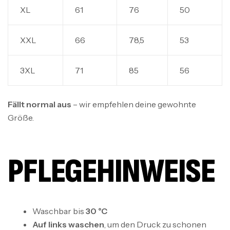
XL
61
76
50
XXL
66
78,5
53
3XL
71
85
56
Fällt normal aus
– wir empfehlen deine gewohnte
Größe.
PFLEGEHINWEISE
Waschbar bis
30 °C
Auf links waschen
, um den Druck zu schonen