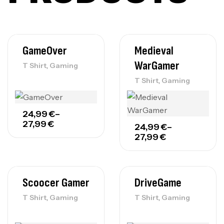
GameOver
Medieval
WarGamer
,
T Shirt
Gaming
,
T Shirt
Gaming
24,99
€
–
27,99
€
24,99
€
–
27,99
€
Scoocer Gamer
DriveGame
,
,
T Shirt
Gaming
T Shirt
Gaming