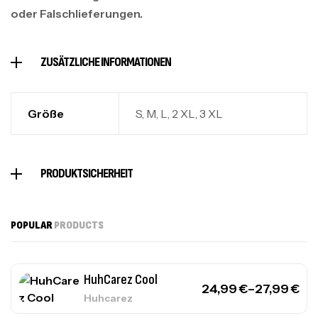
oder Falschlieferungen.
ZUSÄTZLICHE INFORMATIONEN
Größe
S, M, L, 2 XL, 3 XL
PRODUKTSICHERHEIT
POPULAR
PRODUCTS
HuhCarez Cool
24,99
€
–
27,99
€
Huhcarez