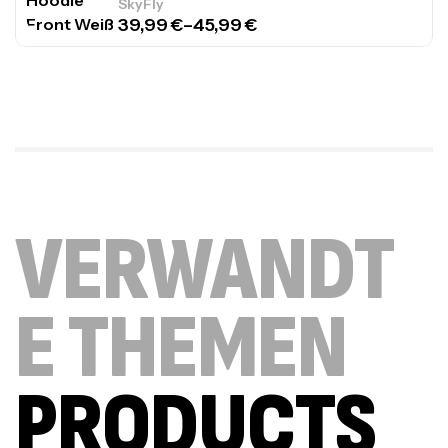
SkyFly
39,99
€
–
45,99
€
VERWANDT
E THEMEN
PRODUCTS