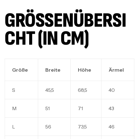
GRÖSSENÜBERSIC
HT (IN CM)
Größe
Breite
Höhe
Ärmel
S
45,5
68,5
40
M
51
71
43
L
56
73,5
46