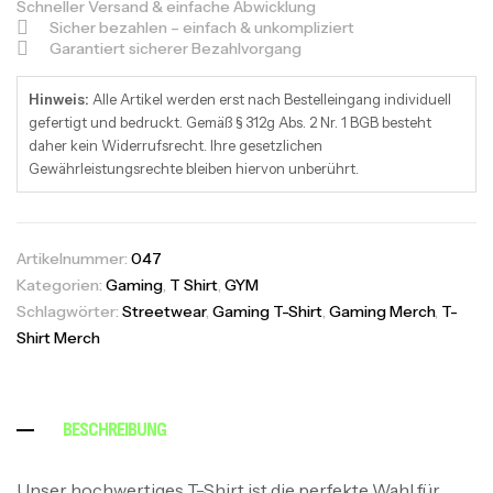
Schneller Versand & einfache Abwicklung
Sicher bezahlen – einfach & unkompliziert
Garantiert sicherer Bezahlvorgang
Hinweis:
Alle Artikel werden erst nach Bestelleingang individuell
gefertigt und bedruckt. Gemäß § 312g Abs. 2 Nr. 1 BGB besteht
daher kein Widerrufsrecht. Ihre gesetzlichen
Gewährleistungsrechte bleiben hiervon unberührt.
Artikelnummer:
047
Kategorien:
Gaming
,
T Shirt
,
GYM
Schlagwörter:
Streetwear
,
Gaming T-Shirt
,
Gaming Merch
,
T-
Shirt Merch
BESCHREIBUNG
Unser hochwertiges T-Shirt ist die perfekte Wahl für