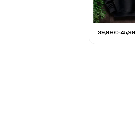
39,99
€
–
45,9