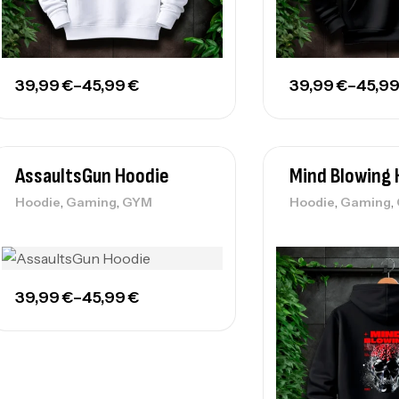
39,99
€
–
45,99
€
39,99
€
–
45,9
AssaultsGun Hoodie
Mind Blowing 
,
,
,
,
Hoodie
Gaming
GYM
Hoodie
Gaming
39,99
€
–
45,99
€