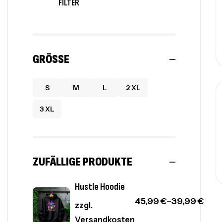
FILTER
GRÖSSE
S
M
L
2 XL
3 XL
ZUFÄLLIGE PRODUKTE
Hustle Hoodie
45,99
€
–
39,99
€
zzgl.
Versandkosten