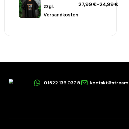
27,99
€
–
24,99
€
zzgl.
Versandkosten
01522 136 037 8
kontakt@stream