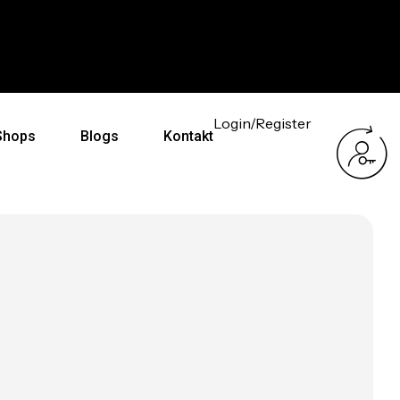
Exklusive auf dich abgestimmt
Kostenloser V
Login/Register
Shops
Blogs
Kontakt