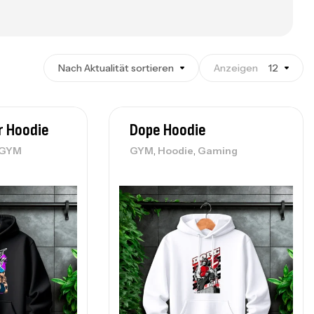
Nach Aktualität sortieren
Anzeigen
12
r Hoodie
Dope Hoodie
,
,
GYM
GYM
Hoodie
Gaming