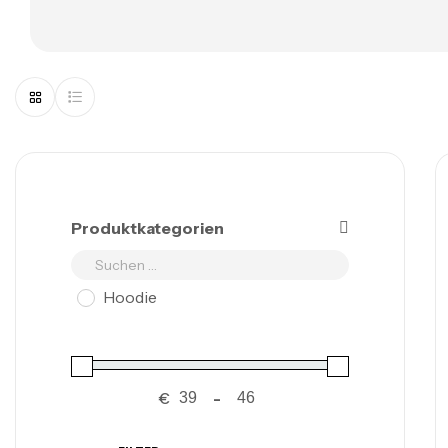
Produktkategorien
Hoodie
€
-
Minimum Price
Maximum Price