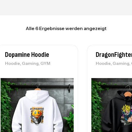
Alle 6 Ergebnisse werden angezeigt
Dopamine Hoodie
DragonFighte
,
,
,
,
Hoodie
Gaming
GYM
Hoodie
Gaming