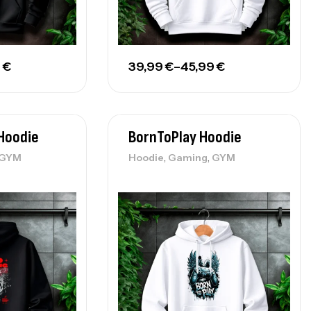
9
€
39,99
€
–
45,99
€
Hoodie
BornToPlay Hoodie
,
,
GYM
Hoodie
Gaming
GYM