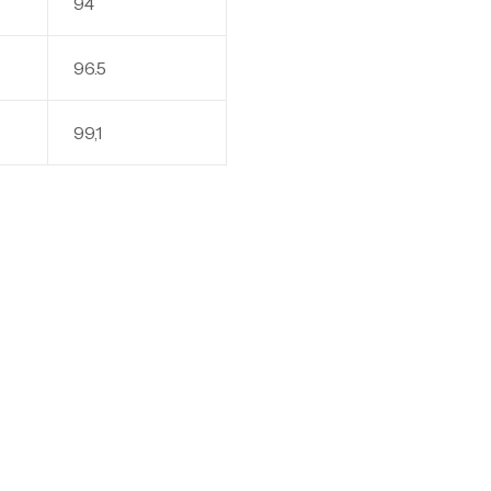
94
96.5
99,1