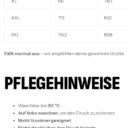
XL
66
78,7
XXL
71,1
81,3
3XL
76,2
83,8
Fällt normal aus
– wir empfehlen deine gewohnte Größe.
PFLEGEHINWEISE
Waschbar bis
30 °C
Auf links waschen
, um den Druck zu schonen
Nicht trocknergeeignet
Nicht direkt über den Druck bügeln