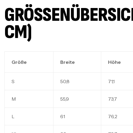
GRÖSSENÜBERSICHT
M)
Größe
Breite
Höhe
S
50,8
71,1
M
55,9
73,7
L
61
76,2