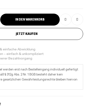
IN DEN WARENKORB
JETZT KAUFEN
 & einfache Abwicklung
en – einfach & unkompliziert
cherer Bezahlvorgang
el werden erst nach Bestelleingang individuell gefertigt
ß § 312g Abs. 2 Nr. 1 BGB besteht daher kein
re gesetzlichen Gewährleistungsrechte bleiben hiervon
2