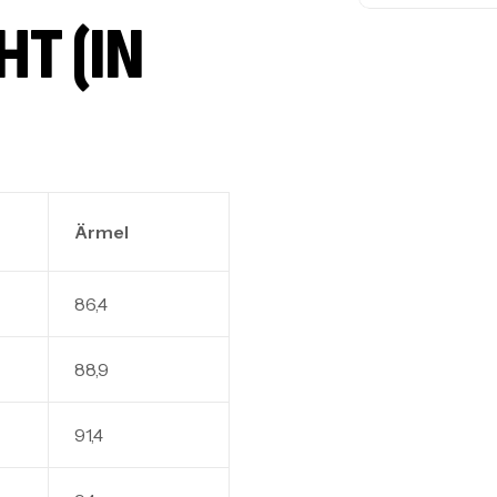
 (IN C
Ärmel
86,4
88,9
91,4