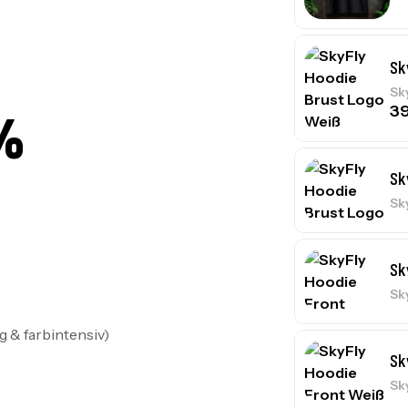
Sk
Sk
3
%
Sk
Sk
Sk
Sk
 & farbintensiv)
Sk
Sk