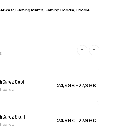
eetwear
,
Gaming Merch
,
Gaming Hoodie
,
Hoodie
S
hCarez Cool
24,99
€
–
27,99
€
hcarez
hCarez Skull
24,99
€
–
27,99
€
hcarez