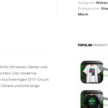
Kategorie:
Wolvez
Schlagwörter:
Str
Merch
POPULAR
PRODUCT
hl für Streamer, Gamer und
Hu
 möchten. Der moderne
Hu
inen hochwertigen DTF-Druck
e Details und eine lange
Hu
Hu