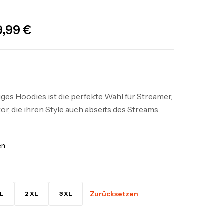
9,99
€
es Hoodies ist die perfekte Wahl für Streamer,
r, die ihren Style auch abseits des Streams
en
Zurücksetzen
L
2 XL
3 XL