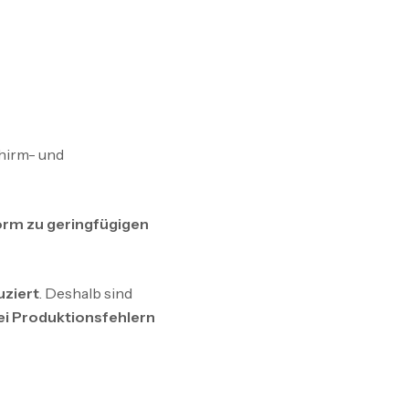
hirm- und
rm zu geringfügigen
uziert
. Deshalb sind
ei Produktionsfehlern