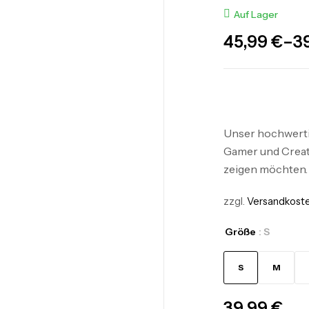
Auf Lager
45,99
€
–
3
Unser hochwertig
Gamer und Creato
zeigen möchten.
zzgl.
Versandkost
Größe
: S
S
M
39,99
€