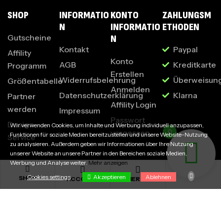
SHOP
INFORMATIO
KONTO
ZAHLUNGSM
N
INFORMATIO
ETHODEN
Gutscheine
N
Kontakt
Paypal
Affility
Konto
AGB
Kreditkarte
Programm
Erstellen
Widerrufsbelehrung
Überweisun
Größentabelle
Anmelden
Datenschutzerklärung
Klarna
Partner
Affility Login
werden
Impressum
Passwort
Design
Wir verwenden Cookies, um Inhalte und Werbung individuell anzupassen,
vergessen
0
Funktionen für soziale Medien bereitzustellen und unsere Website-Nutzung
Service
zu analysieren. Außerdem geben wir Informationen über Ihre Nutzung
unserer Website an unsere Partner in den Bereichen soziale Medien,
Werbung und Analyse weiter.
Mehr anzeigen
Akzeptieren
Cookies settings
Ablehnen
SHOP
ACCOUNT
MERCH
Cookies settings