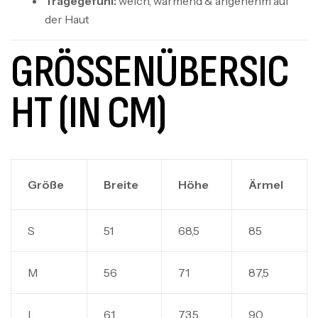
Tragegefühl:
weich, wärmend & angenehm auf
der Haut
GRÖSSENÜBERSICH
T (IN CM)
Größe
Breite
Höhe
Ärmel
S
51
68,5
85
M
56
71
87,5
L
61
73,5
90