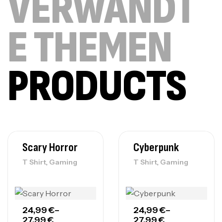
VERWANDT
E THEMEN
PRODUCTS
Scary Horror
Cyberpunk
,
,
T Shirt
Gaming
T Shirt
Gaming
24,99
€
–
24,99
€
–
27,99
€
27,99
€