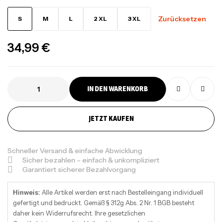
Zurücksetzen
S
M
L
2 XL
3 XL
34,99
€
IN DEN WARENKORB
JETZT KAUFEN
Schneller Versand & einfache Abwicklung
Sicher bezahlen – einfach & unkompliziert
Garantiert sicherer Bezahlvorgang
Hinweis:
Alle Artikel werden erst nach Bestelleingang individuell
gefertigt und bedruckt. Gemäß § 312g Abs. 2 Nr. 1 BGB besteht
daher kein Widerrufsrecht. Ihre gesetzlichen