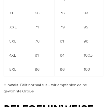
XL
66
76
93
XXL
71
79
95
3XL
76
81
98
4XL
81
84
100,5
5XL
86
86
103
Hinweis:
Fällt normal aus – wir empfehlen deine
gewohnte Größe.