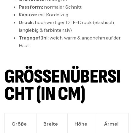
Passform:
normaler Schnitt
Kapuze:
mit Kordelzug
Druck:
hochwertiger DTF-Druck (elastisch,
langlebig & farbintensiv)
Tragegefühl:
weich, warm & angenehm auf der
Haut
GRÖSSENÜBERSIC
HT (IN CM)
Größe
Breite
Höhe
Ärmel