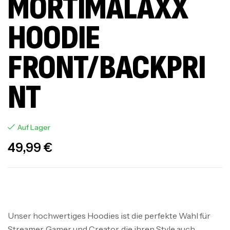
MORTIMALAXX
HOODIE
FRONT/BACKPRI
NT
Auf Lager
49,99
€
Unser hochwertiges Hoodies ist die perfekte Wahl für
Streamer, Gamer und Creator, die ihren Style auch