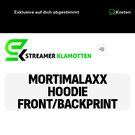
Exklusive auf dich abgestimmt
Kostenlose
MORTIMALAXX
HOODIE
FRONT/BACKPRINT