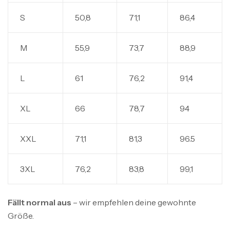
S
50,8
71,1
86,4
M
55,9
73,7
88,9
L
61
76,2
91,4
XL
66
78,7
94
XXL
71,1
81,3
96.5
3XL
76,2
83,8
99,1
Fällt normal aus
– wir empfehlen deine gewohnte
Größe.