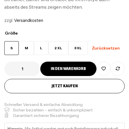
abseits des Streams zeigen möchten.
zzgl.
Versandkosten
Größe
Zurücksetzen
S
M
L
2 XL
3 XL
IN DEN WARENKORB
JETZT KAUFEN
Schneller Versand & einfache Abwicklung
Sicher bezahlen – einfach & unkompliziert
Garantiert sicherer Bezahlvorgang
Hinweis:
Alle Artikel werden erst nach Bestelleingang individuell