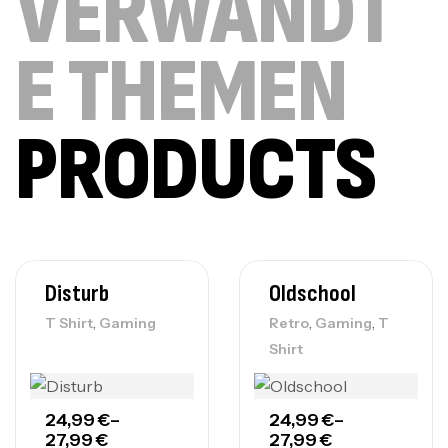
VERWANDT
E THEMEN
PRODUCTS
Disturb
Oldschool
,
,
,
T Shirt
Gaming
Retro
Gaming
T
Shirt
24,99
€
–
24,99
€
–
27,99
€
27,99
€