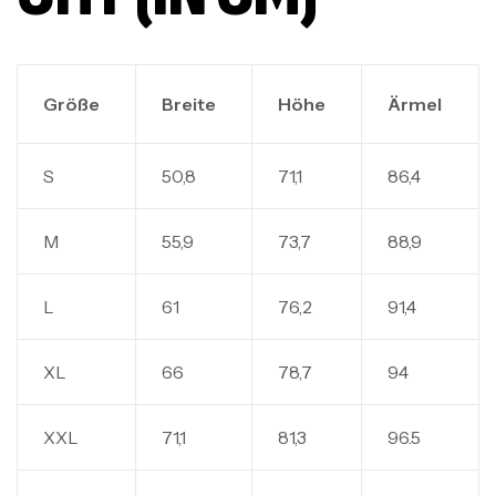
Größe
Breite
Höhe
Ärmel
S
50,8
71,1
86,4
M
55,9
73,7
88,9
L
61
76,2
91,4
XL
66
78,7
94
XXL
71,1
81,3
96.5