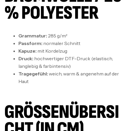
% POLYESTER
Grammatur:
285 g/m²
Passform:
normaler Schnitt
Kapuze:
mit Kordelzug
Druck:
hochwertiger DTF-Druck (elastisch,
langlebig & farbintensiv)
Tragegefühl:
weich, warm & angenehm auf der
Haut
GRÖSSENÜBERSIC
HT (IN CM)