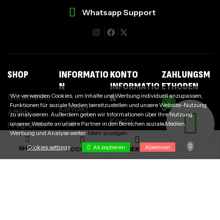
Whatsapp Support
I
SHOP
INFORMATIO
KONTO
ZAHLUNGSM
N
INFORMATIO
ETHODEN
Gutscheine
Wir verwenden Cookies, um Inhalte und Werbung individuell anzupassen,
N
0
Funktionen für soziale Medien bereitzustellen und unsere Website-Nutzung
Kontakt
Paypal
Affility
zu analysieren. Außerdem geben wir Informationen über Ihre Nutzung
Konto
AGB
Kreditkarte
Programm
unserer Website an unsere Partner in den Bereichen soziale Medien,
Erstellen
Werbung und Analyse weiter.
Mehr anzeigen
Widerrufsbelehrung
Überweisun
Größentabelle
Akzeptieren
Anmelden
Cookies settings
Ablehnen
SHOP
ACCOUNT
MERCH
Datenschutzerklärung
Klarna
Partner
Cookies settings
Affility Login
werden
Impressum
Passwort
Design
vergessen
Service