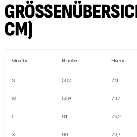
GRÖSSENÜBERSICHT
M)
Größe
Breite
Höhe
S
50,8
71,1
M
55,9
73,7
L
61
76,2
XL
66
78,7