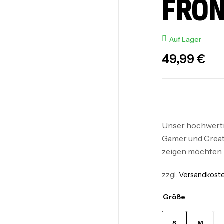
FRON
Auf Lager
49,99
€
Unser hochwertig
Gamer und Creato
zeigen möchten.
zzgl.
Versandkost
Größe
S
M