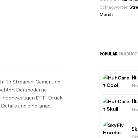
Schlagwörter:
Str
Merch
POPULAR
PRODUCT
Hu
hl für Streamer, Gamer und
Hu
 möchten. Der moderne
inen hochwertigen DTF-Druck
Hu
e Details und eine lange
Hu
Sk
Sk