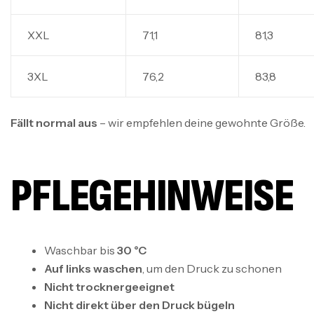
XXL
71,1
81,3
3XL
76,2
83,8
Fällt normal aus
– wir empfehlen deine gewohnte Größe.
PFLEGEHINWEISE
Waschbar bis
30 °C
Auf links waschen
, um den Druck zu schonen
Nicht trocknergeeignet
Nicht direkt über den Druck bügeln