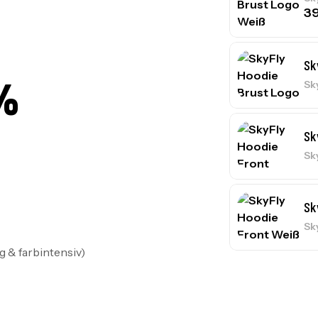
3
Sk
%
Sk
Sk
Sk
Sk
Sk
 & farbintensiv)