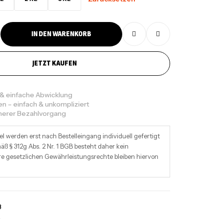
IN DEN WARENKORB
JETZT KAUFEN
 & einfache Abwicklung
en – einfach & unkompliziert
cherer Bezahlvorgang
el werden erst nach Bestelleingang individuell gefertigt
ß § 312g Abs. 2 Nr. 1 BGB besteht daher kein
re gesetzlichen Gewährleistungsrechte bleiben hiervon
3
a