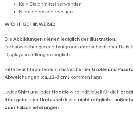
Kein Bleichmittel verwenden
Nicht chemisch reinigen
WICHTIGE HINWEISE:
Die
Abbildungen dienen lediglich der Illustration
.
Farbabweichungen sind aufgrund unterschiedlicher Bildsc
Displaydarstellungen möglich.
Bitte beachte außerdem, dass es bei der
Größe und Passfo
Abweichungen (ca. ±2–3 cm)
kommen kann.
Jedes
Shirt
und jeder
Hoodie
wird individuell für dich
prod
Rückgabe
oder
Umtausch
leider
nicht möglich
–
außer b
oder Falschlieferungen.