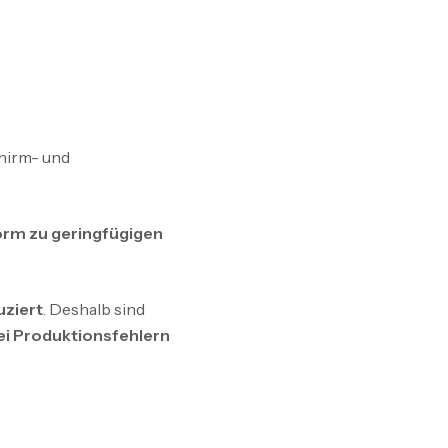
hirm- und
rm zu geringfügigen
uziert
. Deshalb sind
ei Produktionsfehlern