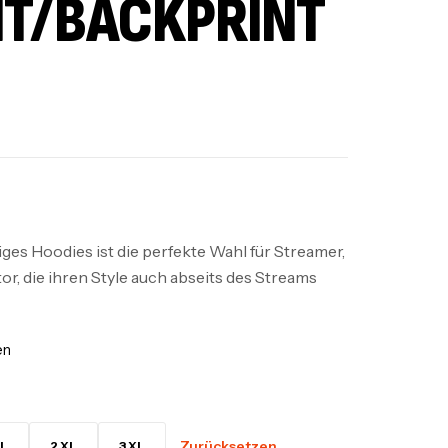
T/BACKPRINT
es Hoodies ist die perfekte Wahl für Streamer,
r, die ihren Style auch abseits des Streams
en
Zurücksetzen
L
2 XL
3 XL