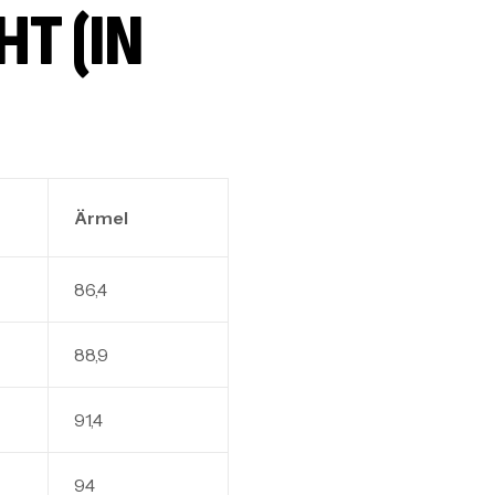
 (IN C
Ärmel
86,4
88,9
91,4
94