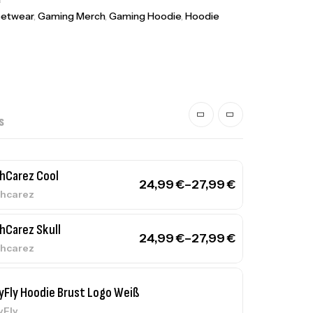
eetwear
,
Gaming Merch
,
Gaming Hoodie
,
Hoodie
S
hCarez Cool
24,99
€
–
27,99
€
hcarez
hCarez Skull
24,99
€
–
27,99
€
hcarez
yFly Hoodie Brust Logo Weiß
yFly