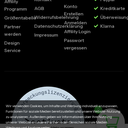
Affility
Konto
AGB
Kreditkarte
Programm
Erstellen
Widerrufsbelehrung
Überweisun
Größentabelle
Anmelden
Datenschutzerklärung
Klarna
Partner
Affility Login
werden
Impressum
Passwort
Design
vergessen
Service
Wir verwenden Cookies, um Inhalte und Werbung individuell anzupassen,
0
Funktionen für soziale Medien bereitzustellen und unsere Website-Nutzung
zu analysieren. Außerdem geben wir Informationen über Ihre Nutzung
unserer Website an unsere Partner in den Bereichen soziale Medien,
Werbung und Analyse weiter.
Mehr anzeigen