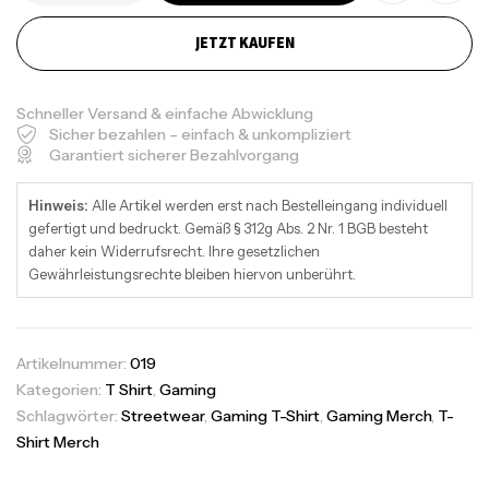
JETZT KAUFEN
Schneller Versand & einfache Abwicklung
Sicher bezahlen – einfach & unkompliziert
Garantiert sicherer Bezahlvorgang
Hinweis:
Alle Artikel werden erst nach Bestelleingang individuell
gefertigt und bedruckt. Gemäß § 312g Abs. 2 Nr. 1 BGB besteht
daher kein Widerrufsrecht. Ihre gesetzlichen
Gewährleistungsrechte bleiben hiervon unberührt.
Artikelnummer:
019
Kategorien:
T Shirt
,
Gaming
Schlagwörter:
Streetwear
,
Gaming T-Shirt
,
Gaming Merch
,
T-
Shirt Merch