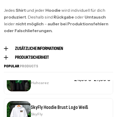
SkyFly Hoodie Front Weiß
Jedes
Shirt
und jeder
Hoodie
wird individuell für dich
SkyFly
produziert
. Deshalb sind
Rückgabe
oder
Umtausch
39,99
€
–
45,99
€
leider
nicht möglich
–
außer bei Produktionsfehlern
oder Falschlieferungen.
HuhCarez Cool
24,99
€
–
27,99
€
ZUSÄTZLICHE INFORMATIONEN
Huhcarez
PRODUKTSICHERHEIT
POPULAR
PRODUCTS
HuhCarez Skull
24,99
€
–
27,99
€
Huhcarez
SkyFly Hoodie Brust Logo Weiß
SkyFly