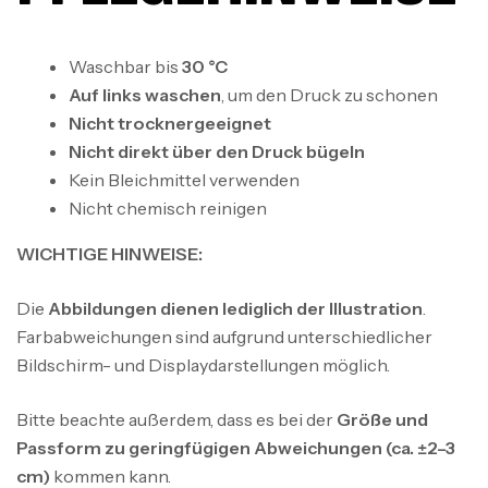
Waschbar bis
30 °C
Auf links waschen
, um den Druck zu schonen
Nicht trocknergeeignet
Nicht direkt über den Druck bügeln
Kein Bleichmittel verwenden
Nicht chemisch reinigen
WICHTIGE HINWEISE:
SkyFly Hoodie Brust Logo
Die
Abbildungen dienen lediglich der Illustration
.
SkyFly
39,99
€
–
45,99
€
Farbabweichungen sind aufgrund unterschiedlicher
Bildschirm- und Displaydarstellungen möglich.
SkyFly Hoodie Front
Bitte beachte außerdem, dass es bei der
Größe und
39,99
€
–
45,99
€
SkyFly
Passform zu geringfügigen Abweichungen (ca. ±2–3
cm)
kommen kann.