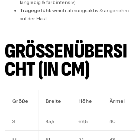
langlebig & farbintensiv)
Tragegefühl:
weich, atmungsaktiv & angenehm
auf der Haut
GRÖSSENÜBERSIC
HT (IN CM)
Größe
Breite
Höhe
Ärmel
S
45,5
68,5
40
M
51
71
43