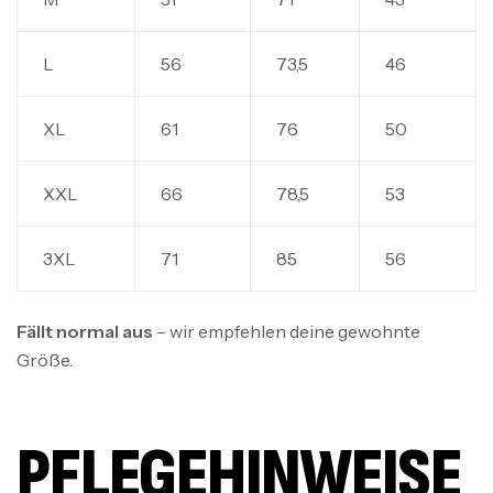
L
56
73,5
46
XL
61
76
50
XXL
66
78,5
53
3XL
71
85
56
Fällt normal aus
– wir empfehlen deine gewohnte
Größe.
PFLEGEHINWEISE