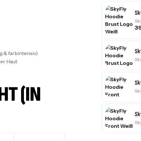
Sk
Sk
3
Sk
 & farbintensiv)
Sk
er Haut
Sk
 (IN C
Sk
Sk
Sk