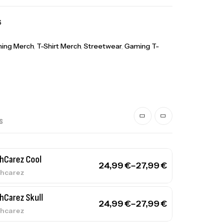
6
ing Merch
,
T-Shirt Merch
,
Streetwear
,
Gaming T-
S
hCarez Cool
24,99
€
–
27,99
€
hcarez
hCarez Skull
24,99
€
–
27,99
€
hcarez