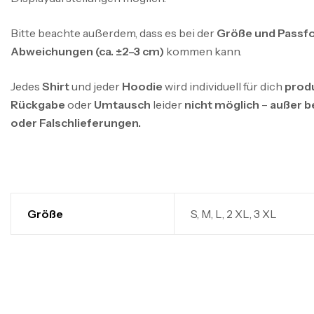
Bitte beachte außerdem, dass es bei der
Größe und Passfo
Abweichungen (ca. ±2–3 cm)
kommen kann.
Jedes
Shirt
und jeder
Hoodie
wird individuell für dich
prod
Rückgabe
oder
Umtausch
leider
nicht möglich
–
außer b
oder Falschlieferungen.
Größe
S, M, L, 2 XL, 3 XL