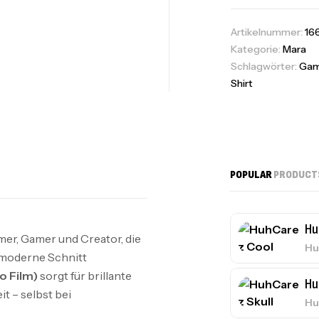
Artikelnummer:
16
Kategorie:
Mara
Schlagwörter:
Gam
Shirt
POPULAR
PRODUCT
Hu
mer, Gamer und Creator, die
Hu
 moderne Schnitt
o Film)
sorgt für brillante
Hu
t – selbst bei
Hu