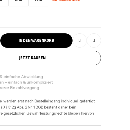
IN DEN WARENKORB
JETZT KAUFEN
 & einfache Abwicklung
en – einfach & unkompliziert
cherer Bezahlvorgang
el werden erst nach Bestelleingang individuell gefertigt
ß § 312g Abs. 2 Nr. 1 BGB besteht daher kein
re gesetzlichen Gewährleistungsrechte bleiben hiervon