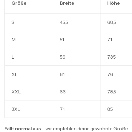
Größe
Breite
Höhe
S
45,5
68,5
M
51
71
L
56
73,5
XL
61
76
XXL
66
78,5
3XL
71
85
Fällt normal aus
– wir empfehlen deine gewohnte Größe.