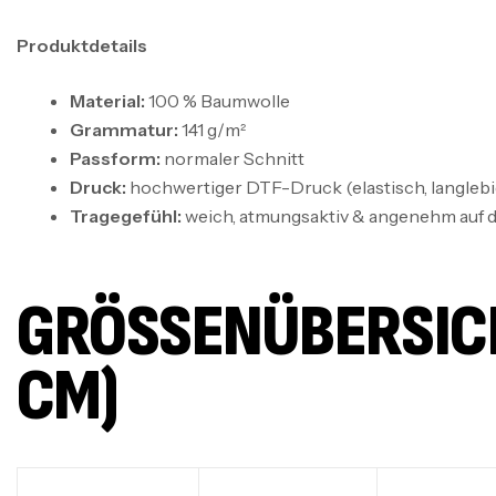
Produktdetails
Material:
100 % Baumwolle
Grammatur:
141 g/m²
Passform:
normaler Schnitt
Druck:
hochwertiger DTF-Druck (elastisch, langlebig
Tragegefühl:
weich, atmungsaktiv & angenehm auf d
GRÖSSENÜBERSICHT
M)