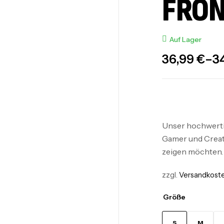
FRON
Auf Lager
36,99
€
–
3
Unser hochwertig
Gamer und Creato
zeigen möchten.
zzgl.
Versandkost
Größe
S
M