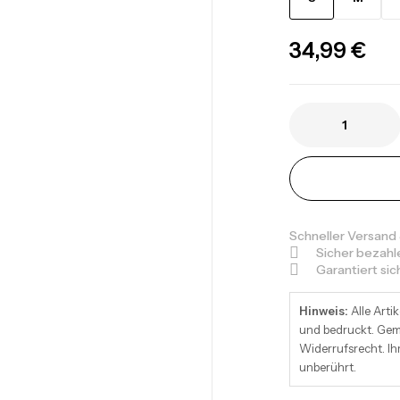
34,99
€
Schneller Versand
Sicher bezahl
Garantiert si
Hinweis:
Alle Artik
und bedruckt. Gemä
Widerrufsrecht. Ih
unberührt.