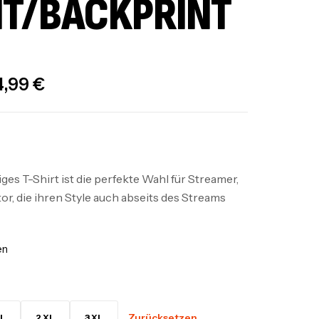
T/BACKPRINT
4,99
€
es T-Shirt ist die perfekte Wahl für Streamer,
r, die ihren Style auch abseits des Streams
en
Zurücksetzen
L
2 XL
3 XL