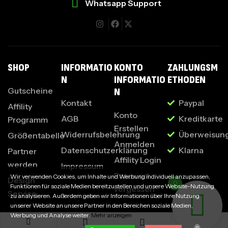
Whatsapp Support
I
SHOP
INFORMATIO
KONTO
ZAHLUNGSM
N
INFORMATIO
ETHODEN
Gutscheine
N
Kontakt
Paypal
Affility
Konto
AGB
Kreditkarte
Programm
Erstellen
Widerrufsbelehrung
Überweisun
Größentabelle
Anmelden
Datenschutzerklärung
Klarna
Partner
Affility Login
werden
Impressum
Passwort
Wir verwenden Cookies, um Inhalte und Werbung individuell anzupassen,
Design
0
Funktionen für soziale Medien bereitzustellen und unsere Website-Nutzung
vergessen
Service
zu analysieren. Außerdem geben wir Informationen über Ihre Nutzung
unserer Website an unsere Partner in den Bereichen soziale Medien,
Werbung und Analyse weiter.
Mehr anzeigen