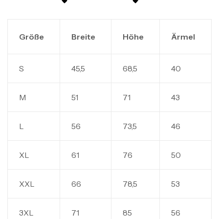
Größe
Breite
Höhe
Ärmel
S
45,5
68,5
40
M
51
71
43
L
56
73,5
46
XL
61
76
50
XXL
66
78,5
53
3XL
71
85
56