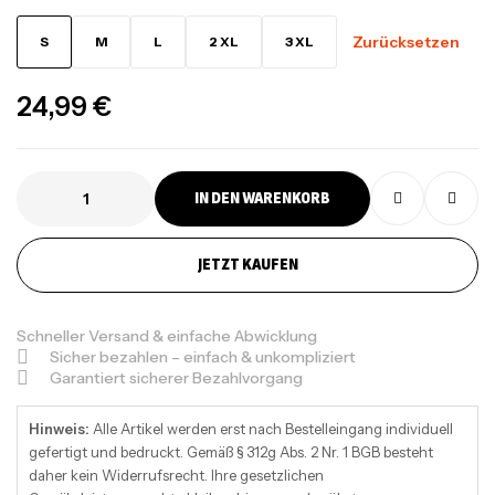
Zurücksetzen
S
M
L
2 XL
3 XL
24,99
€
IN DEN WARENKORB
JETZT KAUFEN
Schneller Versand & einfache Abwicklung
Sicher bezahlen – einfach & unkompliziert
Garantiert sicherer Bezahlvorgang
Hinweis:
Alle Artikel werden erst nach Bestelleingang individuell
gefertigt und bedruckt. Gemäß § 312g Abs. 2 Nr. 1 BGB besteht
daher kein Widerrufsrecht. Ihre gesetzlichen