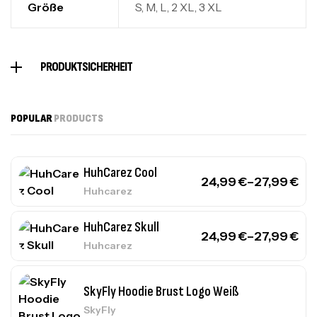
Größe
S, M, L, 2 XL, 3 XL
PRODUKTSICHERHEIT
POPULAR
PRODUCTS
HuhCarez Cool
24,99
€
–
27,99
€
Huhcarez
HuhCarez Skull
24,99
€
–
27,99
€
Huhcarez
SkyFly Hoodie Brust Logo Weiß
SkyFly