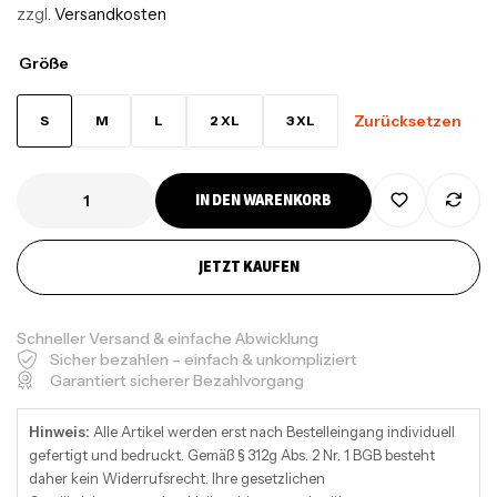
zzgl.
Versandkosten
Größe
Zurücksetzen
S
M
L
2 XL
3 XL
IN DEN WARENKORB
JETZT KAUFEN
Schneller Versand & einfache Abwicklung
Sicher bezahlen – einfach & unkompliziert
Garantiert sicherer Bezahlvorgang
Hinweis:
Alle Artikel werden erst nach Bestelleingang individuell
gefertigt und bedruckt. Gemäß § 312g Abs. 2 Nr. 1 BGB besteht
daher kein Widerrufsrecht. Ihre gesetzlichen