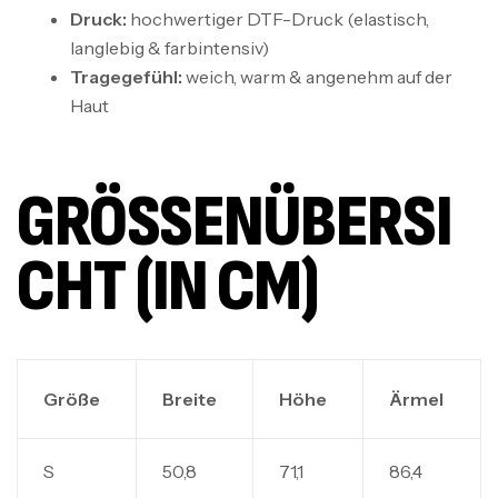
Druck:
hochwertiger DTF-Druck (elastisch,
langlebig & farbintensiv)
Tragegefühl:
weich, warm & angenehm auf der
Haut
GRÖSSENÜBERSIC
HT (IN CM)
Größe
Breite
Höhe
Ärmel
S
50,8
71,1
86,4