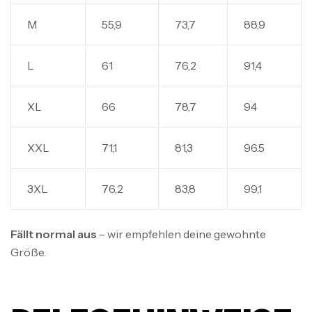
M
55,9
73,7
88,9
L
61
76,2
91,4
XL
66
78,7
94
XXL
71,1
81,3
96.5
3XL
76,2
83,8
99,1
Fällt normal aus
– wir empfehlen deine gewohnte
Größe.