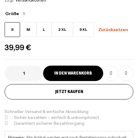
zzgl.
Versandkosten
Größe
: S
Zurücksetzen
S
M
L
2 XL
3 XL
39,99
€
IN DEN WARENKORB
JETZT KAUFEN
Schneller Versand & einfache Abwicklung
Sicher bezahlen – einfach & unkompliziert
Garantiert sicherer Bezahlvorgang
Hinweis:
Alle Artikel werden erst nach Bestelleingang individuell