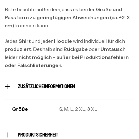
Bitte beachte außerdem, dass es bei der
Größe und
Passform zu geringfügigen Abweichungen (ca. ±2–3
cm)
kommen kann.
Jedes
Shirt
und jeder
Hoodie
wird individuell für dich
produziert
. Deshalb sind
Rückgabe
oder
Umtausch
leider
nicht möglich
–
außer bei Produktionsfehlern
oder Falschlieferungen.
ZUSÄTZLICHE INFORMATIONEN
Größe
S, M, L, 2 XL, 3 XL
PRODUKTSICHERHEIT