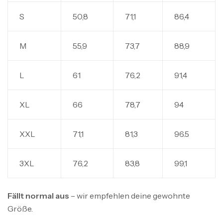
S
50,8
71,1
86,4
M
55,9
73,7
88,9
L
61
76,2
91,4
XL
66
78,7
94
XXL
71,1
81,3
96.5
3XL
76,2
83,8
99,1
Fällt normal aus
– wir empfehlen deine gewohnte
Größe.