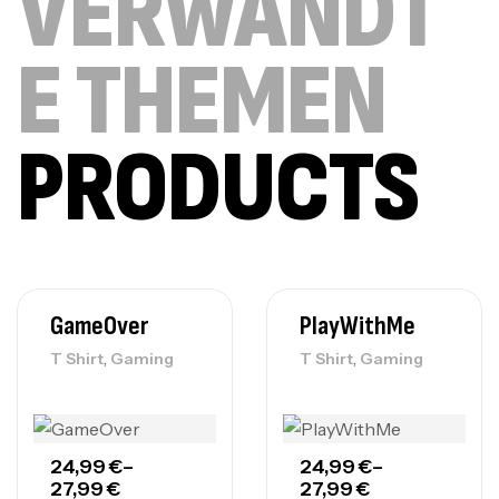
VERWANDT
E THEMEN
PRODUCTS
GameOver
PlayWithMe
,
,
T Shirt
Gaming
T Shirt
Gaming
24,99
€
–
24,99
€
–
27,99
€
27,99
€