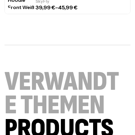
SkyFly
39,99
€
–
45,99
€
VERWANDT
E THEMEN
PRODUCTS