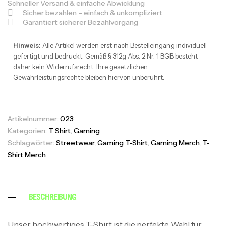
Schneller Versand & einfache Abwicklung
Sicher bezahlen – einfach & unkompliziert
Garantiert sicherer Bezahlvorgang
Hinweis:
Alle Artikel werden erst nach Bestelleingang individuell
gefertigt und bedruckt. Gemäß § 312g Abs. 2 Nr. 1 BGB besteht
daher kein Widerrufsrecht. Ihre gesetzlichen
Gewährleistungsrechte bleiben hiervon unberührt.
Artikelnummer:
023
Kategorien:
T Shirt
,
Gaming
Schlagwörter:
Streetwear
,
Gaming T-Shirt
,
Gaming Merch
,
T-
Shirt Merch
BESCHREIBUNG
Unser hochwertiges T-Shirt ist die perfekte Wahl für