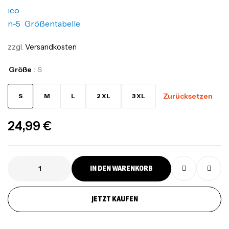
Größentabelle
zzgl.
Versandkosten
Größe
: S
Zurücksetzen
S
M
L
2 XL
3 XL
24,99
€
IN DEN WARENKORB
JETZT KAUFEN