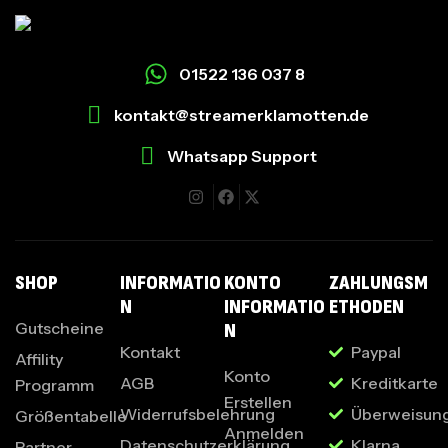
01522 136 037 8
kontakt@streamerklamotten.de
Whatsapp Support
I
SHOP
INFORMATIO
KONTO
ZAHLUNGSM
N
INFORMATIO
ETHODEN
Gutscheine
N
Kontakt
Paypal
Affility
Konto
AGB
Kreditkarte
Programm
Erstellen
Widerrufsbelehrung
Überweisun
Größentabelle
Anmelden
Datenschutzerklärung
Klarna
Partner