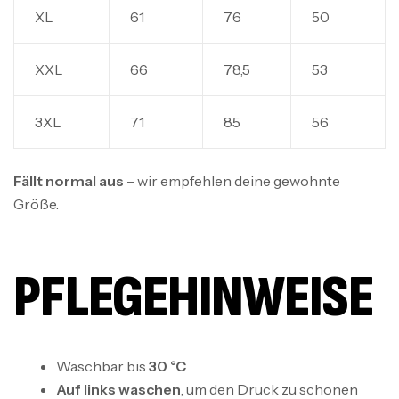
XL
61
76
50
XXL
66
78,5
53
3XL
71
85
56
Fällt normal aus
– wir empfehlen deine gewohnte
Größe.
PFLEGEHINWEISE
Waschbar bis
30 °C
Auf links waschen
, um den Druck zu schonen