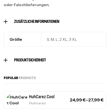
oder Falschlieferungen.
ZUSÄTZLICHE INFORMATIONEN
Größe
S, M, L, 2 XL, 3 XL
PRODUKTSICHERHEIT
POPULAR
PRODUCTS
HuhCarez Cool
24,99
€
–
27,99
€
Huhcarez