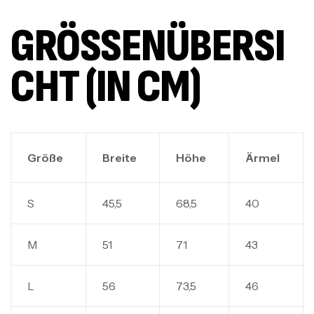
GRÖSSENÜBERSIC
HT (IN CM)
Größe
Breite
Höhe
Ärmel
S
45,5
68,5
40
M
51
71
43
L
56
73,5
46