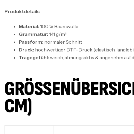
Produktdetails
Material:
100 % Baumwolle
Grammatur:
141 g/m²
Passform:
normaler Schnitt
Druck:
hochwertiger DTF-Druck (elastisch, langlebig
Tragegefühl:
weich, atmungsaktiv & angenehm auf d
GRÖSSENÜBERSICHT
M)