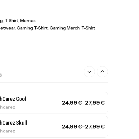
3
g
,
T Shirt
,
Memes
eetwear
,
Gaming T-Shirt
,
Gaming Merch
,
T-Shirt
S
hCarez Cool
24,99
€
–
27,99
€
hcarez
hCarez Skull
24,99
€
–
27,99
€
hcarez