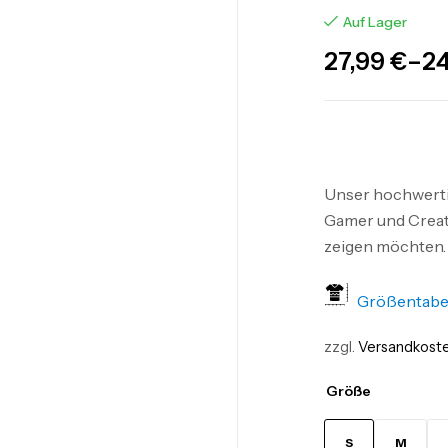
Auf Lager
27,99
€
–
2
Unser hochwertig
Gamer und Creato
zeigen möchten.
Größentabe
zzgl.
Versandkost
Größe
S
M