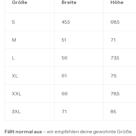
Größe
Breite
Höhe
S
45,5
68,5
M
51
71
L
56
73,5
XL
61
76
XXL
66
78,5
3XL
71
85
Fällt normal aus
– wir empfehlen deine gewohnte Größe.