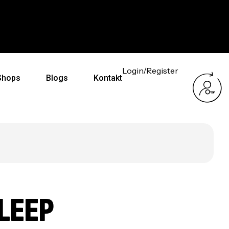
Kostenloser Versand ab 59€
Ei
Login/Register
Shops
Blogs
Kontakt
LEEP