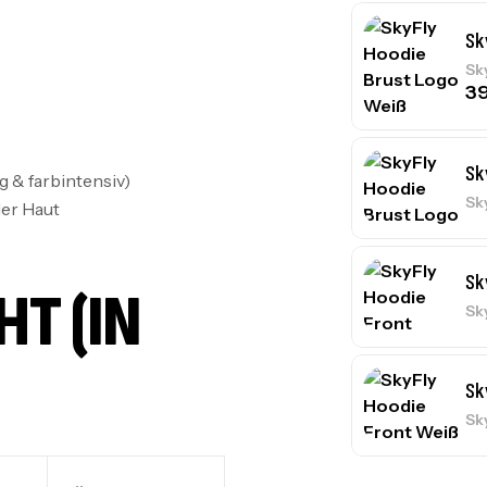
Sk
Sk
3
Sk
 & farbintensiv)
Sk
er Haut
Sk
 (IN C
Sk
Sk
Sk