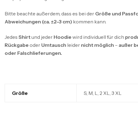
Bitte beachte außerdem, dass es bei der
Größe und Passfo
Abweichungen (ca. ±2–3 cm)
kommen kann.
Jedes
Shirt
und jeder
Hoodie
wird individuell für dich
prod
Rückgabe
oder
Umtausch
leider
nicht möglich
–
außer b
oder Falschlieferungen.
Größe
S, M, L, 2 XL, 3 XL