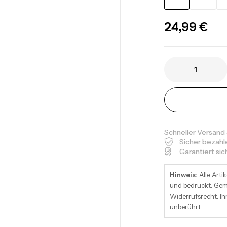
24,99
€
Schneller Versand
Sicher bezahl
Garantiert si
Hinweis:
Alle Artik
und bedruckt. Gemä
Widerrufsrecht. Ih
unberührt.