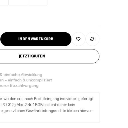
IN DEN WARENKORB
JETZT KAUFEN
 & einfache Abwicklung
en – einfach & unkompliziert
cherer Bezahlvorgang
el werden erst nach Bestelleingang individuell gefertigt
ß § 312g Abs. 2 Nr. 1 BGB besteht daher kein
re gesetzlichen Gewährleistungsrechte bleiben hiervon