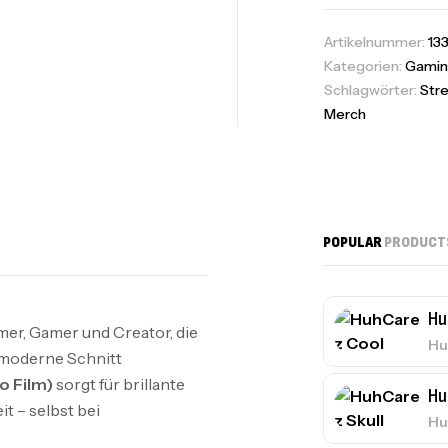
Artikelnummer:
13
Kategorien:
Gamin
Schlagwörter:
Str
Merch
POPULAR
PRODUCT
Hu
mer, Gamer und Creator, die
Hu
 moderne Schnitt
o Film)
sorgt für brillante
Hu
t – selbst bei
Hu