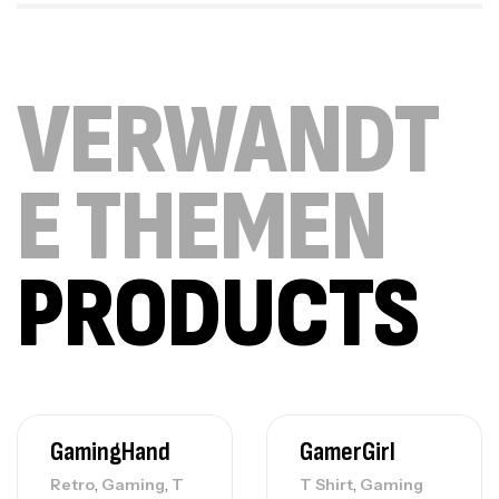
VERWANDT
E THEMEN
PRODUCTS
GamingHand
GamerGirl
,
,
,
Retro
Gaming
T
T Shirt
Gaming