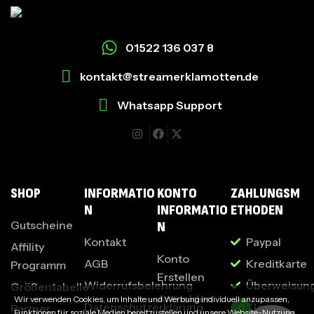
01522 136 037 8
kontakt@streamerklamotten.de
Whatsapp Support
I
SHOP
INFORMATIO
KONTO
ZAHLUNGSM
N
INFORMATIO
ETHODEN
Gutscheine
N
Kontakt
Paypal
Affility
Konto
AGB
Kreditkarte
Programm
Erstellen
Widerrufsbelehrung
Überweisun
Größentabelle
Anmelden
Wir verwenden Cookies, um Inhalte und Werbung individuell anzupassen,
Datenschutzerklärung
Klarna
Partner
0
Funktionen für soziale Medien bereitzustellen und unsere Website-Nutzung