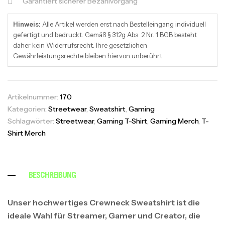
Garantiert sicherer Bezahlvorgang
Hinweis:
Alle Artikel werden erst nach Bestelleingang individuell
gefertigt und bedruckt. Gemäß § 312g Abs. 2 Nr. 1 BGB besteht
daher kein Widerrufsrecht. Ihre gesetzlichen
Gewährleistungsrechte bleiben hiervon unberührt.
Artikelnummer:
170
Kategorien:
Streetwear
,
Sweatshirt
,
Gaming
Schlagwörter:
Streetwear
,
Gaming T-Shirt
,
Gaming Merch
,
T-
Shirt Merch
BESCHREIBUNG
Unser hochwertiges Crewneck Sweatshirt ist die
ideale Wahl für Streamer, Gamer und Creator, die