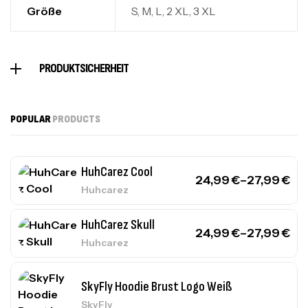
Größe
S, M, L, 2 XL, 3 XL
PRODUKTSICHERHEIT
POPULAR
PRODUCTS
HuhCarez Cool
24,99
€
–
27,99
€
Huhcarez
HuhCarez Skull
24,99
€
–
27,99
€
Huhcarez
SkyFly Hoodie Brust Logo Weiß
SkyFly