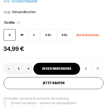
Größentabelle
zzgl.
Versandkosten
Größe
: S
Zurücksetzen
S
M
L
2 XL
3 XL
34,99
€
-
+
IN DEN WARENKORB
JETZT KAUFEN
Schneller Versand & einfache Abwicklung
Sicher bezahlen – einfach & unkompliziert