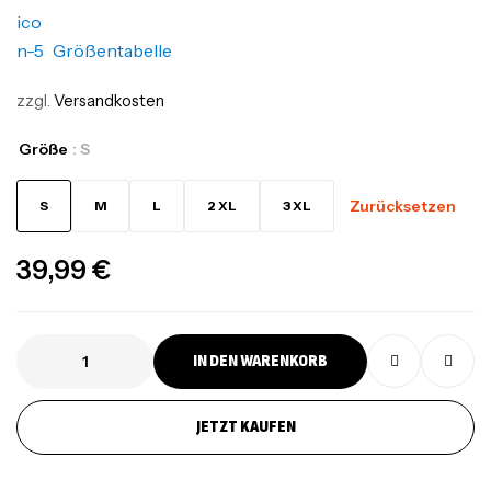
Größentabelle
zzgl.
Versandkosten
Größe
: S
Zurücksetzen
S
M
L
2 XL
3 XL
39,99
€
IN DEN WARENKORB
JETZT KAUFEN