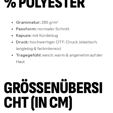
% POLYESTER
Grammatur:
285 g/m²
Passform:
normaler Schnitt
Kapuze:
mit Kordelzug
Druck:
hochwertiger DTF-Druck (elastisch,
langlebig & farbintensiv)
Tragegefühl:
weich, warm & angenehm auf der
Haut
GRÖSSENÜBERSIC
HT (IN CM)