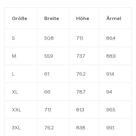
Größe
Breite
Höhe
Ärmel
S
50,8
71,1
86,4
M
55,9
73,7
88,9
L
61
76,2
91,4
XL
66
78,7
94
XXL
71,1
81,3
96.5
3XL
76,2
83,8
99,1