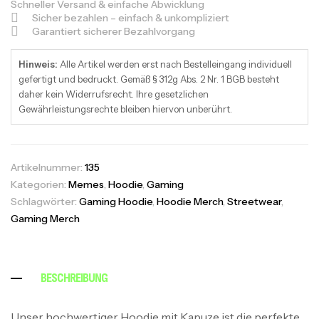
Schneller Versand & einfache Abwicklung
Sicher bezahlen – einfach & unkompliziert
Garantiert sicherer Bezahlvorgang
Hinweis:
Alle Artikel werden erst nach Bestelleingang individuell
gefertigt und bedruckt. Gemäß § 312g Abs. 2 Nr. 1 BGB besteht
daher kein Widerrufsrecht. Ihre gesetzlichen
Gewährleistungsrechte bleiben hiervon unberührt.
Artikelnummer:
135
Kategorien:
Memes
,
Hoodie
,
Gaming
Schlagwörter:
Gaming Hoodie
,
Hoodie Merch
,
Streetwear
,
Gaming Merch
BESCHREIBUNG
Unser hochwertiger Hoodie mit Kapuze ist die perfekte