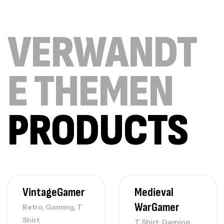
VERWANDT
E THEMEN
PRODUCTS
VintageGamer
Medieval
WarGamer
,
,
Retro
Gaming
T
Shirt
,
T Shirt
Gaming