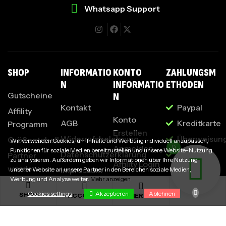
Whatsapp Support
I
SHOP
INFORMATIO
KONTO
ZAHLUNGSM
N
INFORMATIO
ETHODEN
Gutscheine
N
Kontakt
Paypal
Affility
Konto
AGB
Kreditkarte
Programm
Erstellen
Widerrufsbelehrung
Überweisun
Größentabelle
Wir verwenden Cookies, um Inhalte und Werbung individuell anzupassen,
Anmelden
0
Funktionen für soziale Medien bereitzustellen und unsere Website-Nutzung
Datenschutzerklärung
Klarna
Partner
zu analysieren. Außerdem geben wir Informationen über Ihre Nutzung
Affility Login
werden
Impressum
unserer Website an unsere Partner in den Bereichen soziale Medien,
Passwort
Werbung und Analyse weiter.
Mehr anzeigen
Design
vergessen
Akzeptieren
Cookies settings
Ablehnen
SHOP
ACCOUNT
MERCH
Service
Cookies settings