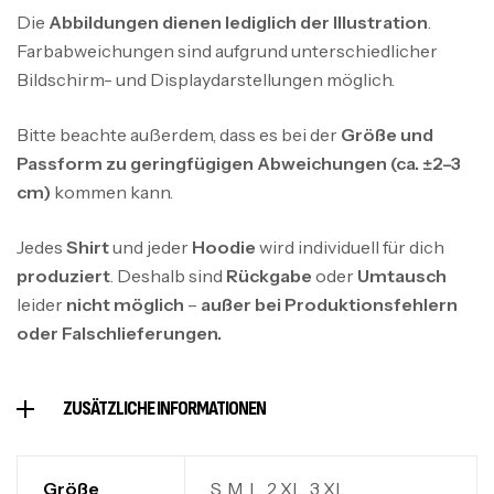
Die
Abbildungen dienen lediglich der Illustration
.
Farbabweichungen sind aufgrund unterschiedlicher
Bildschirm- und Displaydarstellungen möglich.
Bitte beachte außerdem, dass es bei der
Größe und
Passform zu geringfügigen Abweichungen (ca. ±2–3
cm)
kommen kann.
Jedes
Shirt
und jeder
Hoodie
wird individuell für dich
produziert
. Deshalb sind
Rückgabe
oder
Umtausch
leider
nicht möglich
–
außer bei Produktionsfehlern
oder Falschlieferungen.
ZUSÄTZLICHE INFORMATIONEN
Größe
S, M, L, 2 XL, 3 XL