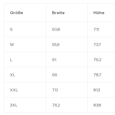
Größe
Breite
Höhe
S
50,8
71,1
M
55,9
73,7
L
61
76,2
XL
66
78,7
XXL
71,1
81,3
3XL
76,2
83,8