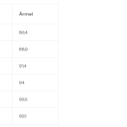
Ärmel
86,4
88,9
91,4
94
96.5
99,1