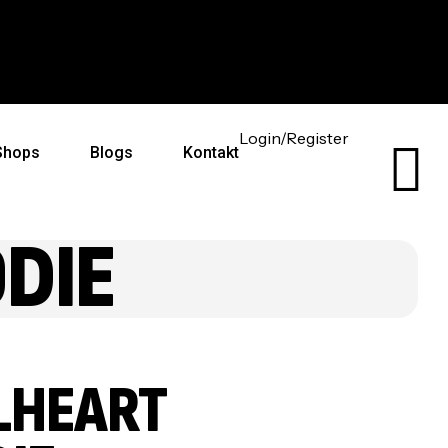
Kostenloser Versand ab 59€
Ein
Login/Register
Shops
Blogs
Kontakt
DIE
LHEART