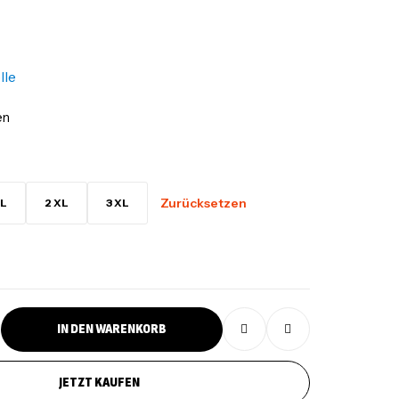
lle
en
Zurücksetzen
L
2 XL
3 XL
IN DEN WARENKORB
JETZT KAUFEN