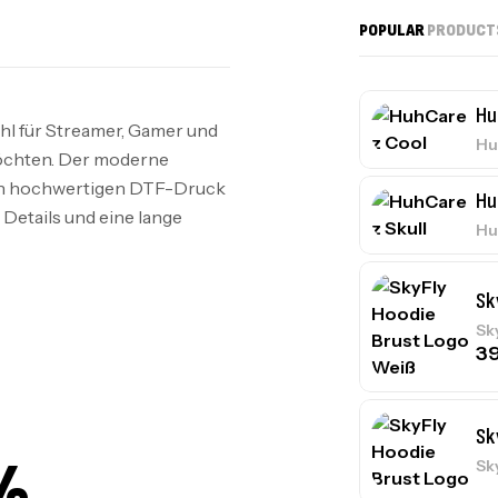
POPULAR
PRODUCT
Hu
hl für Streamer, Gamer und
Hu
 möchten. Der moderne
inen hochwertigen DTF-Druck
Hu
e Details und eine lange
Hu
Sk
Sk
3
Sk
%
Sk