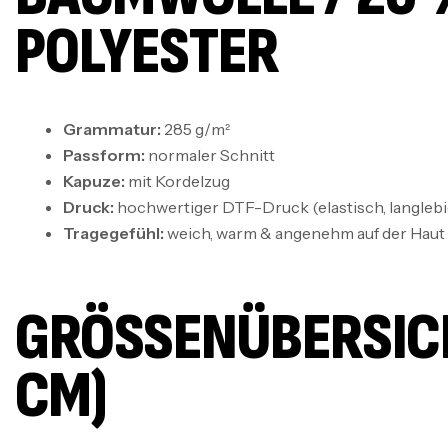
POLYESTER
Grammatur:
285 g/m²
Passform:
normaler Schnitt
Kapuze:
mit Kordelzug
Druck:
hochwertiger DTF-Druck (elastisch, langlebig
Tragegefühl:
weich, warm & angenehm auf der Haut
GRÖSSENÜBERSICHT
M)