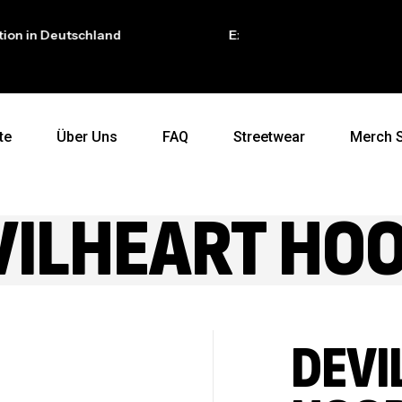
n Deutschland
Exklusive auf dich abgestimmt
te
Über Uns
FAQ
Streetwear
Merch 
VILHEART HOO
DEVI