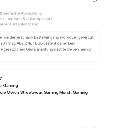
 & einfache Abwicklung
en – einfach & unkompliziert
cherer Bezahlvorgang
el werden erst nach Bestelleingang individuell gefertigt
ß § 312g Abs. 2 Nr. 1 BGB besteht daher kein
re gesetzlichen Gewährleistungsrechte bleiben hiervon
7
e
,
Gaming
die Merch
,
Streetwear
,
Gaming Merch
,
Gaming