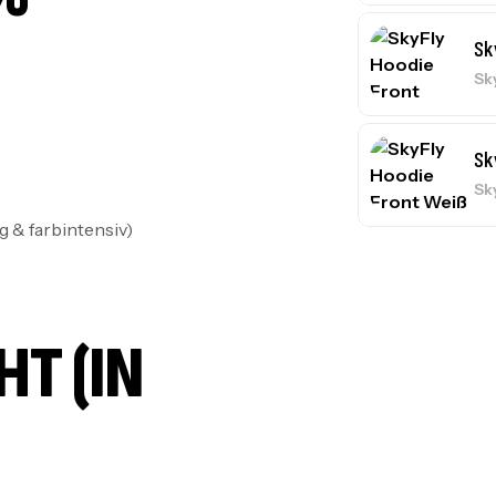
Sk
Sk
Sk
Sk
 & farbintensiv)
 (IN C