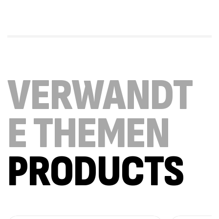
SkyFly Hoodie Front Weiß
SkyFly
39,99
€
–
45,99
€
VERWANDT
HuhCarez Cool
24,99
€
–
27,99
€
Huhcarez
E THEMEN
HuhCarez Skull
PRODUCTS
24,99
€
–
27,99
€
Huhcarez
SkyFly Hoodie Brust Logo Weiß
SkyFly