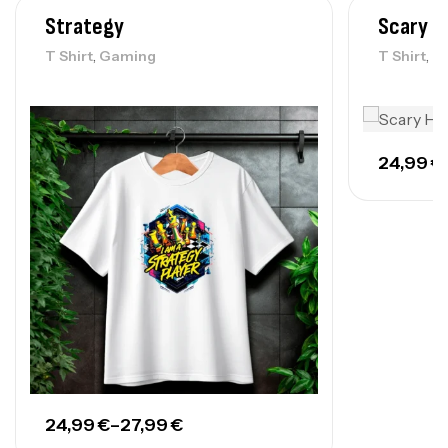
39,99
€
–
45,99
€
Strategy
Scary H
,
,
T Shirt
Gaming
T Shirt
G
24,99
€
24,99
€
–
27,99
€