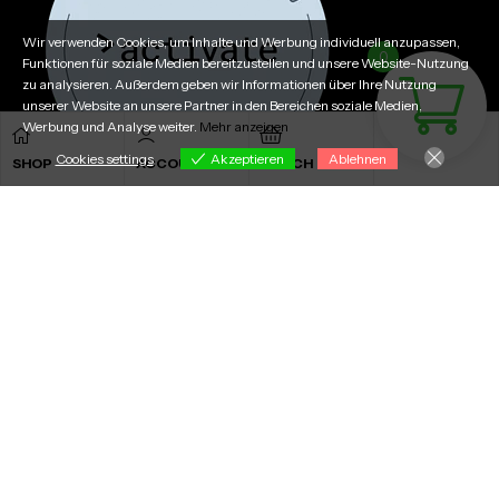
Wir verwenden Cookies, um Inhalte und Werbung individuell anzupassen,
0
Funktionen für soziale Medien bereitzustellen und unsere Website-Nutzung
zu analysieren. Außerdem geben wir Informationen über Ihre Nutzung
unserer Website an unsere Partner in den Bereichen soziale Medien,
Werbung und Analyse weiter.
Mehr anzeigen
Cookies settings
Akzeptieren
Ablehnen
SHOP
ACCOUNT
MERCH
Cookies settings
© 2026 StreamerKlamotten — Alle Preise sind Endpreise
gemäß § 19 UStG.