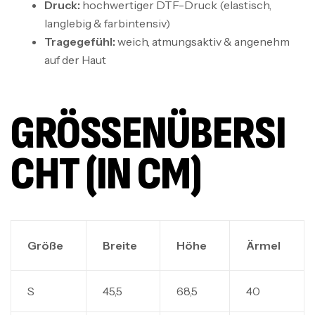
Druck:
hochwertiger DTF-Druck (elastisch,
langlebig & farbintensiv)
Tragegefühl:
weich, atmungsaktiv & angenehm
auf der Haut
GRÖSSENÜBERSIC
HT (IN CM)
Größe
Breite
Höhe
Ärmel
S
45,5
68,5
40