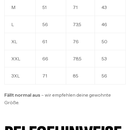
M
51
71
43
L
56
73,5
46
XL
61
76
50
XXL
66
78,5
53
3XL
71
85
56
Fällt normal aus
– wir empfehlen deine gewohnte
Größe.