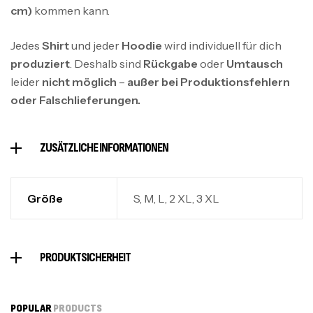
SkyFly Hoodie Brust Logo
cm)
kommen kann.
SkyFly
39,99
€
–
45,99
€
Jedes
Shirt
und jeder
Hoodie
wird individuell für dich
produziert
. Deshalb sind
Rückgabe
oder
Umtausch
leider
nicht möglich
–
außer bei Produktionsfehlern
SkyFly Hoodie Front
39,99
€
–
45,99
€
oder Falschlieferungen.
SkyFly
ZUSÄTZLICHE INFORMATIONEN
SkyFly Hoodie Front Weiß
SkyFly
39,99
€
–
45,99
€
Größe
S, M, L, 2 XL, 3 XL
HuhCarez Cool
24,99
€
–
27,99
€
PRODUKTSICHERHEIT
Huhcarez
POPULAR
PRODUCTS