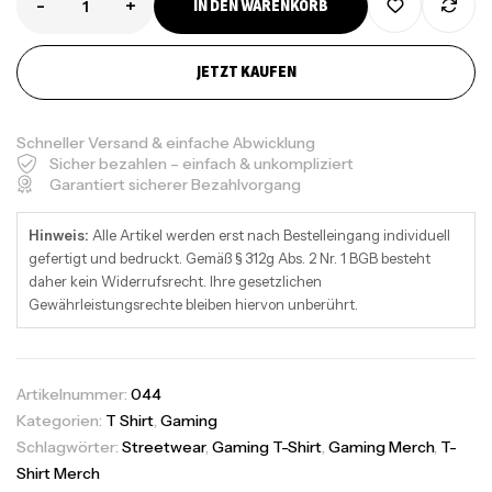
-
+
IN DEN WARENKORB
JETZT KAUFEN
Schneller Versand & einfache Abwicklung
Sicher bezahlen – einfach & unkompliziert
Garantiert sicherer Bezahlvorgang
Hinweis:
Alle Artikel werden erst nach Bestelleingang individuell
gefertigt und bedruckt. Gemäß § 312g Abs. 2 Nr. 1 BGB besteht
daher kein Widerrufsrecht. Ihre gesetzlichen
Gewährleistungsrechte bleiben hiervon unberührt.
Artikelnummer:
044
Kategorien:
T Shirt
,
Gaming
Schlagwörter:
Streetwear
,
Gaming T-Shirt
,
Gaming Merch
,
T-
Shirt Merch