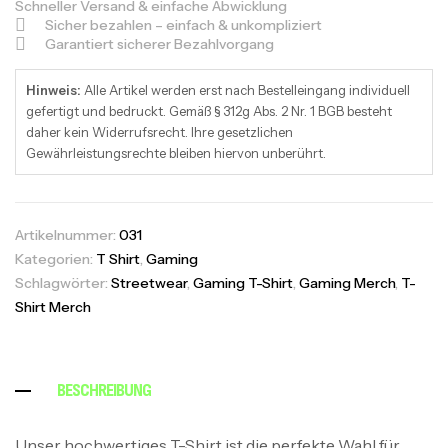
Schneller Versand & einfache Abwicklung
Sicher bezahlen – einfach & unkompliziert
Garantiert sicherer Bezahlvorgang
Hinweis:
Alle Artikel werden erst nach Bestelleingang individuell
gefertigt und bedruckt. Gemäß § 312g Abs. 2 Nr. 1 BGB besteht
daher kein Widerrufsrecht. Ihre gesetzlichen
Gewährleistungsrechte bleiben hiervon unberührt.
Artikelnummer:
031
Kategorien:
T Shirt
,
Gaming
Schlagwörter:
Streetwear
,
Gaming T-Shirt
,
Gaming Merch
,
T-
Shirt Merch
BESCHREIBUNG
Unser hochwertiges T-Shirt ist die perfekte Wahl für