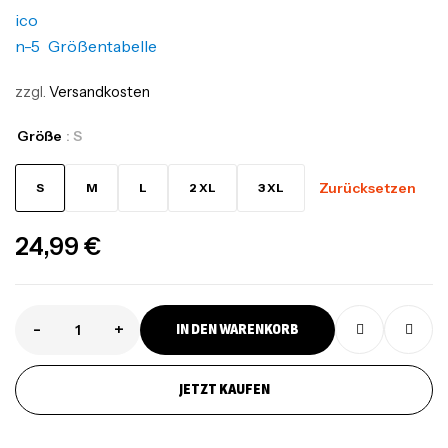
Größentabelle
zzgl.
Versandkosten
Größe
: S
Zurücksetzen
S
M
L
2 XL
3 XL
24,99
€
-
+
IN DEN WARENKORB
JETZT KAUFEN