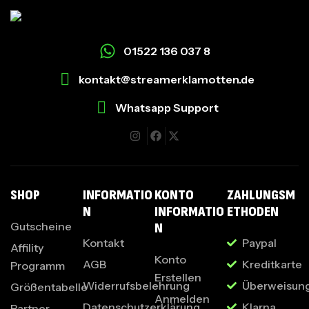
01522 136 037 8
kontakt@streamerklamotten.de
Whatsapp Support
I
SHOP
INFORMATIO
KONTO
ZAHLUNGSM
N
INFORMATIO
ETHODEN
Gutscheine
N
Kontakt
Paypal
Affility
Konto
AGB
Kreditkarte
Programm
Erstellen
Widerrufsbelehrung
Überweisun
Größentabelle
Anmelden
Datenschutzerklärung
Klarna
Partner