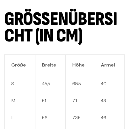
GRÖSSENÜBERSIC
HT (IN CM)
Größe
Breite
Höhe
Ärmel
S
45,5
68,5
40
M
51
71
43
L
56
73,5
46