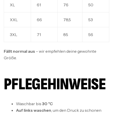
XL
61
76
50
XXL
66
78,5
53
3XL
71
85
56
Fällt normal aus
– wir empfehlen deine gewohnte
Größe.
PFLEGEHINWEISE
Waschbar bis
30 °C
Auf links waschen
, um den Druck zu schonen