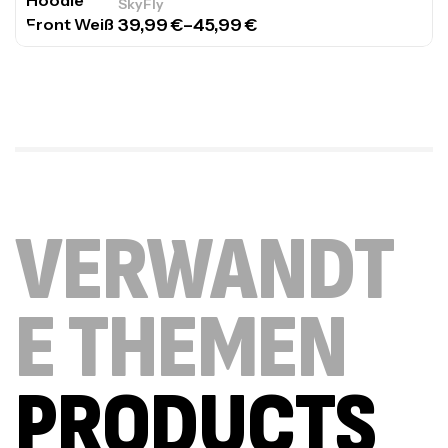
SkyFly
39,99
€
–
45,99
€
VERWANDT
E THEMEN
PRODUCTS