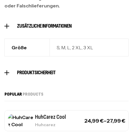
oder Falschlieferungen.
ZUSÄTZLICHE INFORMATIONEN
Größe
S, M, L, 2 XL, 3 XL
PRODUKTSICHERHEIT
POPULAR
PRODUCTS
HuhCarez Cool
24,99
€
–
27,99
€
Huhcarez