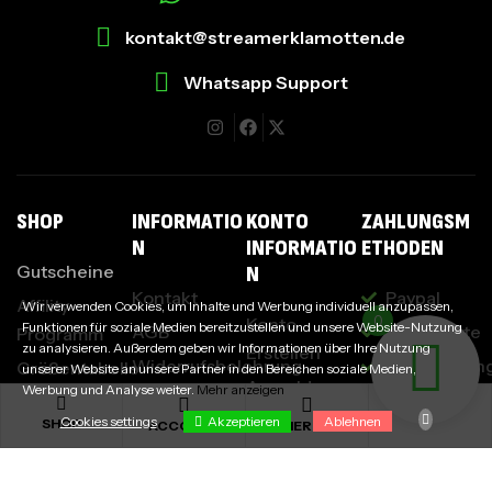
kontakt@streamerklamotten.de
Whatsapp Support
I
SHOP
INFORMATIO
KONTO
ZAHLUNGSM
N
INFORMATIO
ETHODEN
Gutscheine
N
Kontakt
Paypal
Affility
Wir verwenden Cookies, um Inhalte und Werbung individuell anzupassen,
0
Konto
Funktionen für soziale Medien bereitzustellen und unsere Website-Nutzung
AGB
Kreditkarte
Programm
zu analysieren. Außerdem geben wir Informationen über Ihre Nutzung
Erstellen
Widerrufsbelehrung
Überweisun
Größentabelle
unserer Website an unsere Partner in den Bereichen soziale Medien,
Anmelden
Werbung und Analyse weiter.
Mehr anzeigen
Datenschutzerklärung
Klarna
Partner
Affility Login
Akzeptieren
Cookies settings
Ablehnen
SHOP
ACCOUNT
MERCH
werden
Impressum
Cookies settings
Passwort
Design
vergessen