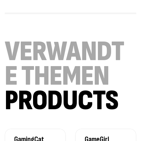
VERWANDT
E THEMEN
PRODUCTS
GamingCat
GameGirl