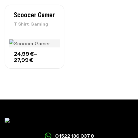
Scoocer Gamer
,
T Shirt
Gaming
24,99
€
–
27,99
€
01522 136 037 8