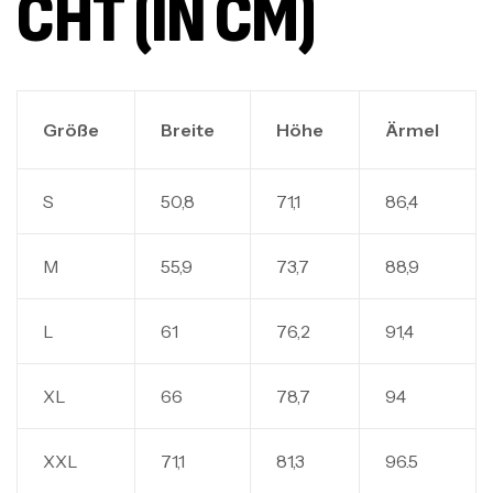
HT (IN CM)
Größe
Breite
Höhe
Ärmel
S
50,8
71,1
86,4
M
55,9
73,7
88,9
L
61
76,2
91,4
XL
66
78,7
94
XXL
71,1
81,3
96.5