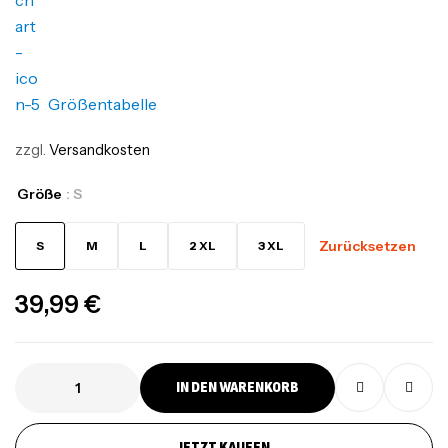
Größentabelle
zzgl.
Versandkosten
Größe
: S
Zurücksetzen
S
M
L
2 XL
3 XL
39,99
€
IN DEN WARENKORB
JETZT KAUFEN