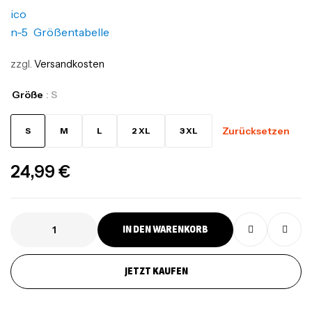
Größentabelle
zzgl.
Versandkosten
Größe
: S
Zurücksetzen
S
M
L
2 XL
3 XL
24,99
€
IN DEN WARENKORB
JETZT KAUFEN