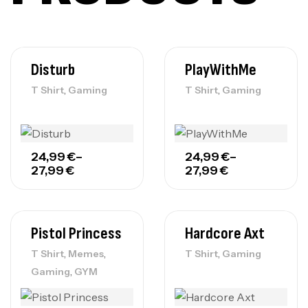
Disturb
PlayWithMe
,
,
T Shirt
Gaming
T Shirt
Gaming
24,99
€
–
24,99
€
–
27,99
€
27,99
€
Pistol Princess
Hardcore Axt
,
,
,
T Shirt
Memes
T Shirt
Gaming
,
Gaming
GYM