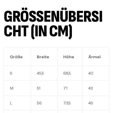
GRÖSSENÜBERSIC
HT (IN CM)
Größe
Breite
Höhe
Ärmel
S
45,5
68,5
40
M
51
71
43
L
56
73,5
46