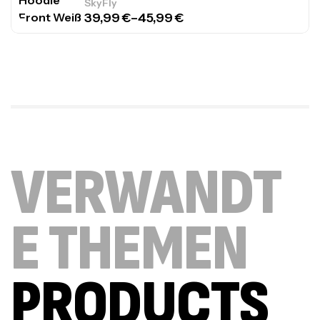
SkyFly
39,99
€
–
45,99
€
VERWANDT
E THEMEN
PRODUCTS