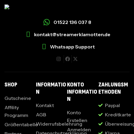
01522 136 037 8
kontakt@streamerklamotten.de
Whatsapp Support
I
SHOP
INFORMATIO
KONTO
ZAHLUNGSM
N
INFORMATIO
ETHODEN
Gutscheine
N
Kontakt
Paypal
Affility
Konto
AGB
Kreditkarte
Programm
Erstellen
Widerrufsbelehrung
Überweisun
Größentabelle
Anmelden
Datenschutzerklärung
Klarna
Partner