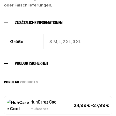
oder Falschlieferungen.
ZUSÄTZLICHE INFORMATIONEN
Größe
S, M, L, 2 XL, 3 XL
PRODUKTSICHERHEIT
POPULAR
PRODUCTS
HuhCarez Cool
24,99
€
–
27,99
€
Huhcarez