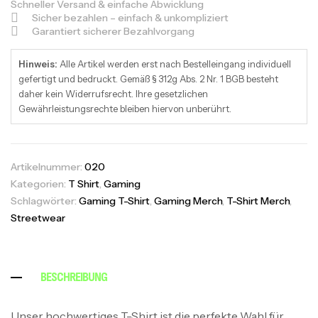
Schneller Versand & einfache Abwicklung
Sicher bezahlen – einfach & unkompliziert
Garantiert sicherer Bezahlvorgang
Hinweis:
Alle Artikel werden erst nach Bestelleingang individuell
gefertigt und bedruckt. Gemäß § 312g Abs. 2 Nr. 1 BGB besteht
daher kein Widerrufsrecht. Ihre gesetzlichen
Gewährleistungsrechte bleiben hiervon unberührt.
Artikelnummer:
020
Kategorien:
T Shirt
,
Gaming
Schlagwörter:
Gaming T-Shirt
,
Gaming Merch
,
T-Shirt Merch
,
Streetwear
BESCHREIBUNG
Unser hochwertiges T-Shirt ist die perfekte Wahl für