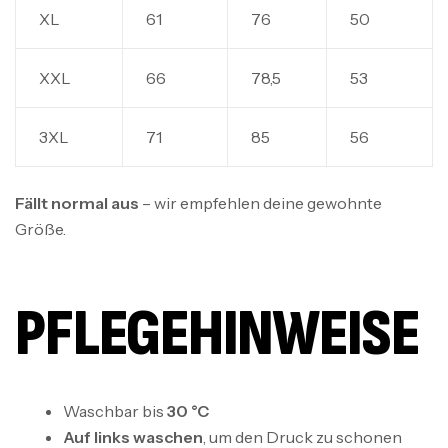
XL
61
76
50
XXL
66
78,5
53
3XL
71
85
56
Fällt normal aus
– wir empfehlen deine gewohnte
Größe.
PFLEGEHINWEISE
Waschbar bis
30 °C
Auf links waschen
, um den Druck zu schonen