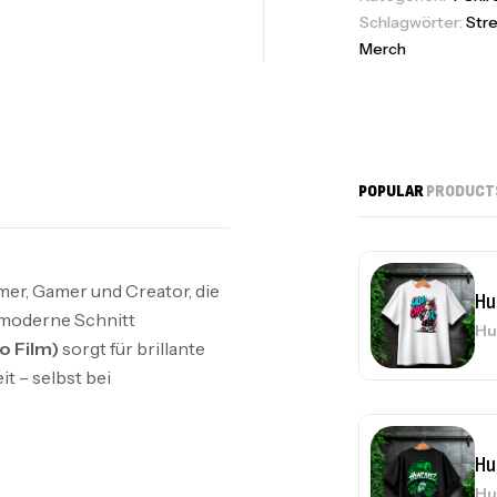
Sk
Schlagwörter:
Str
Merch
Hu
Hu
POPULAR
PRODUCT
mer, Gamer und Creator, die
Hu
 moderne Schnitt
Hu
o Film)
sorgt für brillante
t – selbst bei
Sk
Sk