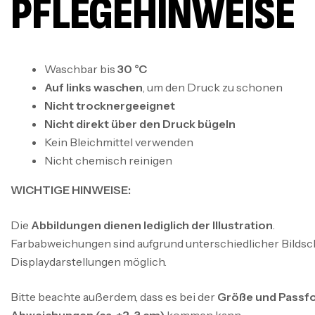
PFLEGEHINWEISE
Waschbar bis
30 °C
Auf links waschen
, um den Druck zu schonen
Nicht trocknergeeignet
Nicht direkt über den Druck bügeln
Kein Bleichmittel verwenden
Nicht chemisch reinigen
WICHTIGE HINWEISE:
Die
Abbildungen dienen lediglich der Illustration
.
Farbabweichungen sind aufgrund unterschiedlicher Bildsc
Displaydarstellungen möglich.
Bitte beachte außerdem, dass es bei der
Größe und Passfo
Abweichungen (ca. ±2–3 cm)
kommen kann.