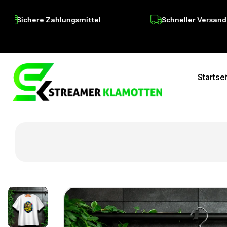
chere Zahlungsmittel
Schneller Versand
Startsei