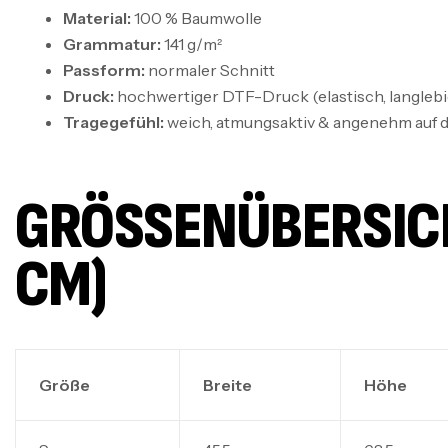
Material:
100 % Baumwolle
Grammatur:
141 g/m²
Passform:
normaler Schnitt
Druck:
hochwertiger DTF-Druck (elastisch, langlebig
Tragegefühl:
weich, atmungsaktiv & angenehm auf d
GRÖSSENÜBERSICHT
M)
Größe
Breite
Höhe