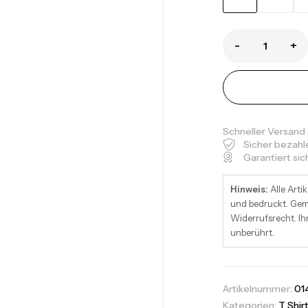
-
+
Sk
Sk
Schneller Versand
Sicher bezahl
Garantiert si
Hinweis:
Alle Artik
Sk
und bedruckt. Gemä
Sk
Widerrufsrecht. Ih
unberührt.
Artikelnummer:
01
Sk
Kategorien:
T Shir