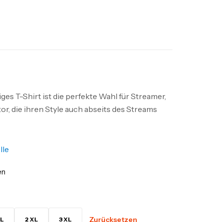
es T-Shirt ist die perfekte Wahl für Streamer,
r, die ihren Style auch abseits des Streams
lle
en
Zurücksetzen
L
2 XL
3 XL