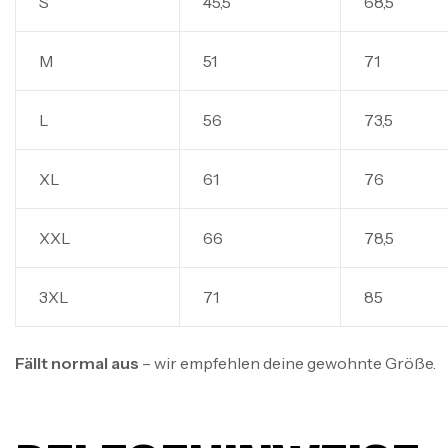
S
45,5
68,5
M
51
71
L
56
73,5
XL
61
76
XXL
66
78,5
3XL
71
85
Fällt normal aus
– wir empfehlen deine gewohnte Größe.