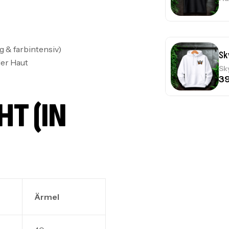
3
 & farbintensiv)
Sk
er Haut
Sk
 (IN C
Sk
Sk
Ärmel
Sk
Sk