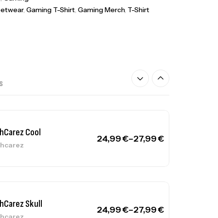
yFly
eetwear
,
Gaming T-Shirt
,
Gaming Merch
,
T-Shirt
hCarez Cool
24,99
€
–
27,99
€
hcarez
S
hCarez Skull
24,99
€
–
27,99
€
hcarez
yFly Hoodie Brust Logo Weiß
yFly