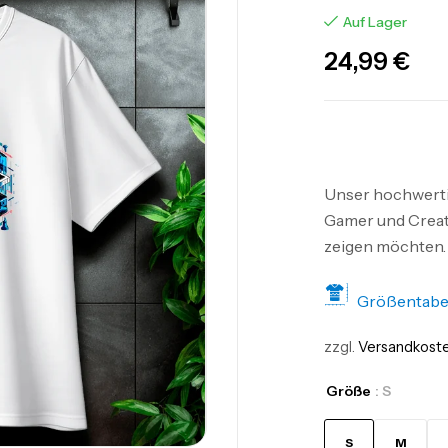
Auf Lager
24,99
€
Unser hochwertig
Gamer und Creato
zeigen möchten.
Größentabe
zzgl.
Versandkost
Größe
: S
S
M