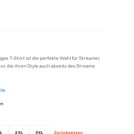
es T-Shirt ist die perfekte Wahl für Streamer,
r, die ihren Style auch abseits des Streams
lle
en
Zurücksetzen
L
2 XL
3 XL