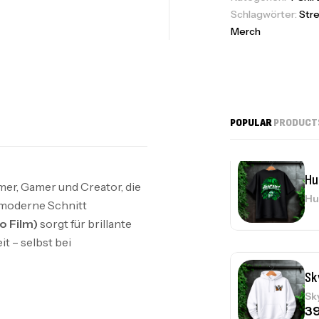
Schlagwörter:
Str
Merch
Hu
Hu
POPULAR
PRODUCT
Hu
mer, Gamer und Creator, die
Hu
 moderne Schnitt
o Film)
sorgt für brillante
t – selbst bei
Sk
Sk
3