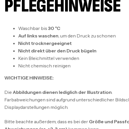
PFLEGEHINWEISE
Waschbar bis
30 °C
Auf links waschen
, um den Druck zu schonen
Nicht trocknergeeignet
Nicht direkt über den Druck bügeln
Kein Bleichmittel verwenden
Nicht chemisch reinigen
WICHTIGE HINWEISE:
Die
Abbildungen dienen lediglich der Illustration
.
Farbabweichungen sind aufgrund unterschiedlicher Bildsc
Displaydarstellungen möglich.
Bitte beachte außerdem, dass es bei der
Größe und Passfo
Abweichungen (ca. ±2–3 cm)
kommen kann.