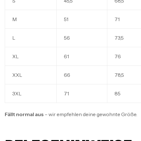
S
45,5
68,5
M
51
71
L
56
73,5
XL
61
76
XXL
66
78,5
3XL
71
85
Fällt normal aus
– wir empfehlen deine gewohnte Größe.