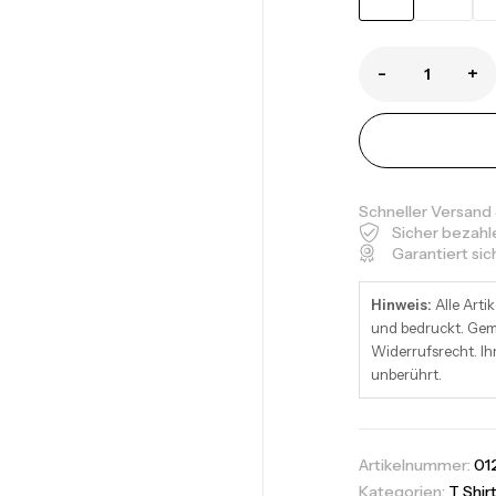
-
+
Sk
Sk
Schneller Versand
Sicher bezahl
Garantiert si
Sk
Hinweis:
Alle Artik
Sk
und bedruckt. Gemä
Widerrufsrecht. Ih
unberührt.
Sk
Artikelnummer:
01
Sk
Kategorien:
T Shir