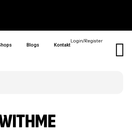
auf dich abgestimmt
Kostenloser Versand ab 59
Login/Register
Shops
Blogs
Kontakt
YWITHME