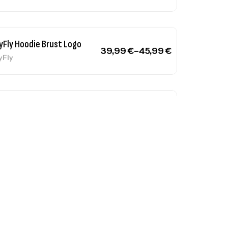
yFly Hoodie Brust Logo
39,99
€
–
45,99
€
yFly
yFly Hoodie Front
39,99
€
–
45,99
€
yFly
yFly Hoodie Front Weiß
39,99
€
–
45,99
€
yFly