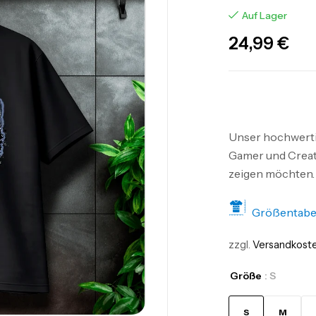
Auf Lager
24,99
€
Unser hochwertig
Gamer und Creato
zeigen möchten.
Größentabe
zzgl.
Versandkost
Größe
: S
S
M