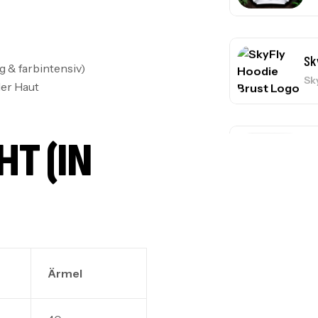
Sk
 & farbintensiv)
Sk
er Haut
 (IN C
Sk
Sk
Sk
Ärmel
Sk