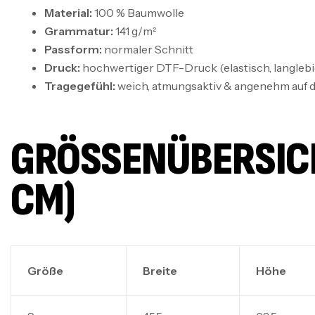
Material:
100 % Baumwolle
Grammatur:
141 g/m²
Passform:
normaler Schnitt
Druck:
hochwertiger DTF-Druck (elastisch, langlebig
Tragegefühl:
weich, atmungsaktiv & angenehm auf d
GRÖSSENÜBERSICHT
M)
Größe
Breite
Höhe