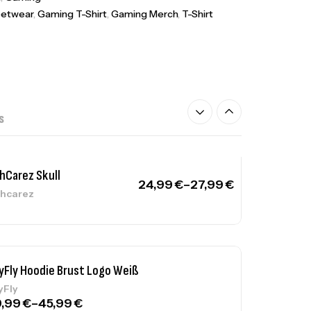
eetwear
,
Gaming T-Shirt
,
Gaming Merch
,
T-Shirt
hCarez Cool
24,99
€
–
27,99
€
hcarez
S
hCarez Skull
24,99
€
–
27,99
€
hcarez
yFly Hoodie Brust Logo Weiß
yFly
9,99
€
–
45,99
€